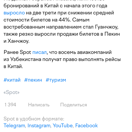
бронирований в Китай с начала этого года
выросло
на две трети при снижении средней
стоимости билетов на 44%. Самым
востребованным направлением стал Гуанчжоу,
также резко выросли продажи билетов в Пекин
и Ханчжоу.
Ранее Spot
писал
, что восемь авиакомпаний
из Узбекистана получат право выполнять рейсы
в Китай.
#
китай
#
пекин
#
туризм
«Spot»
1 394
Написать
Поделиться
Spot в удобном формате:
Telegram
,
Instagram
,
YouTube
,
Facebook