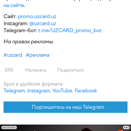
на сайте
.
Сайт:
promo.uzcard.uz
Instagram:
@uzcard.uz
Telegram-бот:
t.me/UZCARD_promo_bot
На правах рекламы.
#
uzcard
#
реклама
590
Написать
Поделиться
Spot в удобном формате:
Telegram
,
Instagram
,
YouTube
,
Facebook
Подпишитесь на наш Telegram
РЕКЛАМА