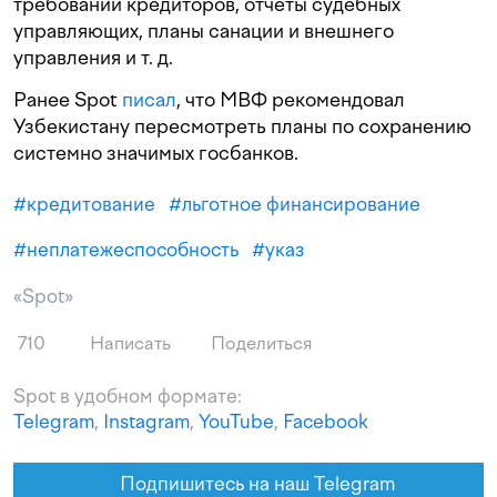
требований кредиторов, отчеты судебных
управляющих, планы санации и внешнего
управления
и т. д.
Ранее Spot
писал
, что МВФ рекомендовал
Узбекистану пересмотреть планы по сохранению
системно значимых госбанков.
#
кредитование
#
льготное финансирование
#
неплатежеспособность
#
указ
«Spot»
710
Написать
Поделиться
Spot в удобном формате:
Telegram
,
Instagram
,
YouTube
,
Facebook
Подпишитесь на наш Telegram