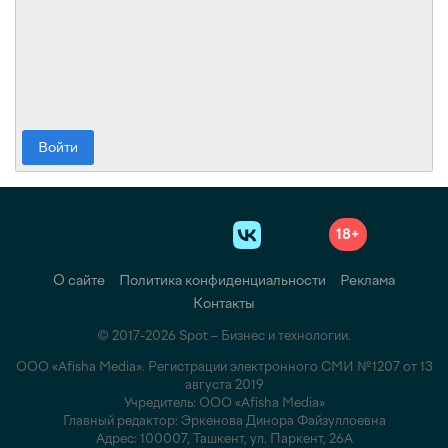
Войти
18+
О сайте
Политика конфиденциальности
Реклама
Контакты
© 2017-2026 Spot – Бизнес и технологии.
ООО «Afisha Media». Регистрации электронного СМИ №1207 от 13
августа 2019
Учредитель: ООО «Afisha Media»
Главный редактор: Эркенова Динора Файзуллоевна
Адрес: 100007, Ташкент, ул. Паркент, 26А