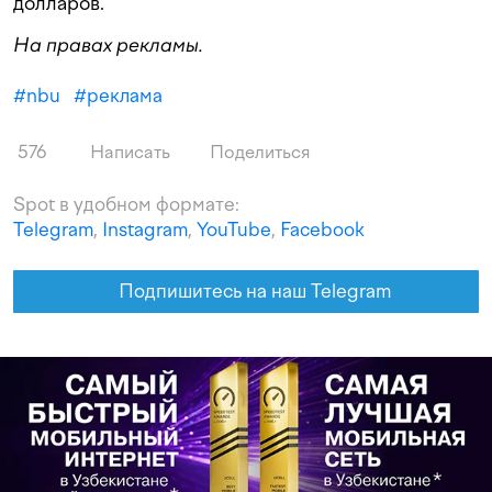
долларов.
На правах рекламы.
#
nbu
#
реклама
576
Написать
Поделиться
Spot в удобном формате:
Telegram
,
Instagram
,
YouTube
,
Facebook
Подпишитесь на наш Telegram