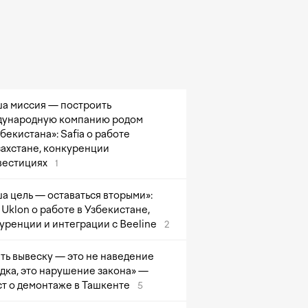
а миссия — построить
ународную компанию родом
збекистана»: Safia о работе
захстане, конкуренции
вестициях
1
а цель — оставаться вторыми»:
Uklon о работе в Узбекистане,
уренции и интеграции с Beeline
2
ть вывеску — это не наведение
дка, это нарушение закона» —
т о демонтаже в Ташкенте
5