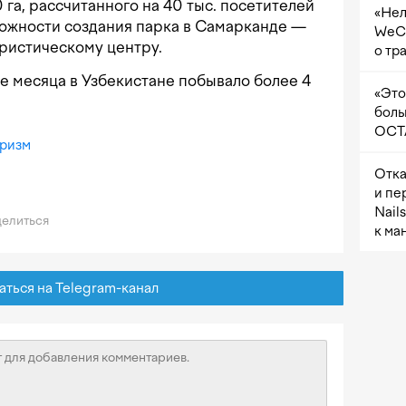
га, рассчитанного на 40 тыс. посетителей
«Нел
можности создания парка в Самарканде —
WeCh
ристическому центру.
о тр
ыре месяца в Узбекистане побывало более 4
«Это
боль
OCTA
уризм
Отка
и пе
Nail
елиться
к ма
ься на Telegram-канал