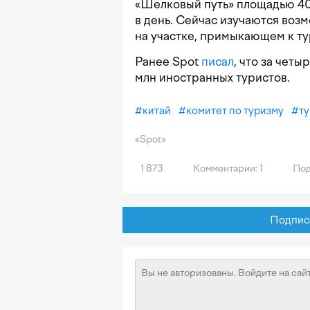
«Шелковый путь» площадью 40 
в день. Сейчас изучаются воз
на участке, примыкающем к ту
Ранее Spot
писал
, что за чет
млн иностранных туристов.
#
китай
#
комитет по туризму
#
т
«Spot»
1 873
Комментарии: 1
Под
Подписат