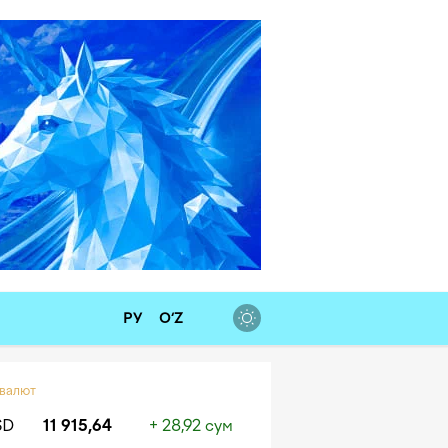
РУ
O‘Z
 валют
SD
11 915,64
+ 28,92 сум