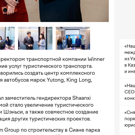
«Наш
межд
из У
директором транспортной компании Winner
в Ка
ие услуг туристического транспорта.
и ин
ворились создать центр комплексного
я автобусов марок Yutong, King Long,
«Наш
CEO 
ал заместитель гендиректора Shaanxi
конк
мой стало увеличение туристического
и Шэньси, а также совместное создание
«Сня
ация других туристических проектов.
поря
юрис
sm Group по строительству в Сиане парка