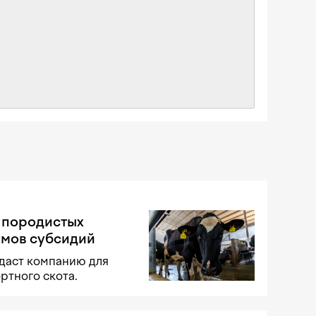
 породистых
умов субсидий
здаст компанию для
ртного скота.