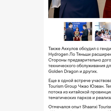
Также Аккулов обсудил с ген
Hydrogen Ло Тяньши расширен
Стороны предварительно дого
технического обслуживания дл
Golden Dragon и других.
Еще в одной встрече участвов
Tourism Group Чжао Юэван. Те
потока из китайской провинци
тематических парков и реализ
Отмечался опыт Shaanxi Touri