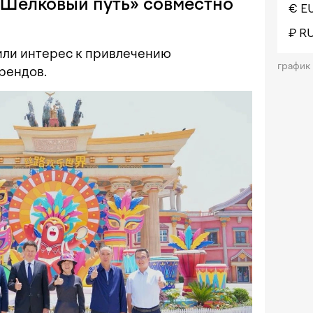
«Шелковый путь» совместно
€ E
₽ R
или интерес к привлечению
график
рендов.