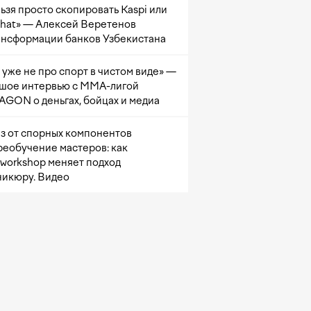
ьзя просто скопировать Kaspi или
at» — Алексей Веретенов
ансформации банков Узбекистана
 уже не про спорт в чистом виде» —
шое интервью с ММА-лигой
GON о деньгах, бойцах и медиа
з от спорных компонентов
реобучение мастеров: как
sworkshop меняет подход
никюру. Видео