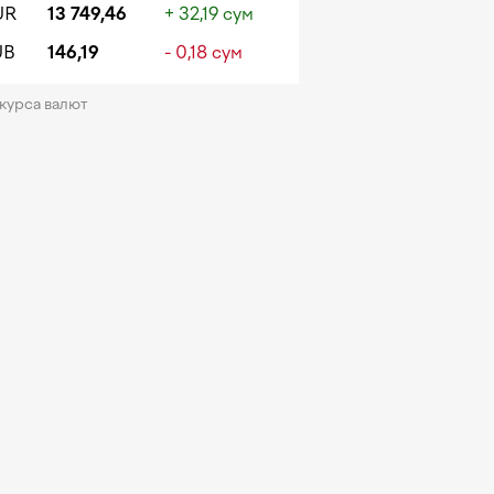
UR
13 749,46
+ 32,19 сум
UB
146,19
- 0,18 сум
 курса валют