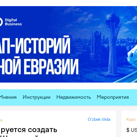
Мнения
Инструкции
Недвижимость
Мероприятия
O‘zbek tilida
Курс
ка
руется создать
$ U