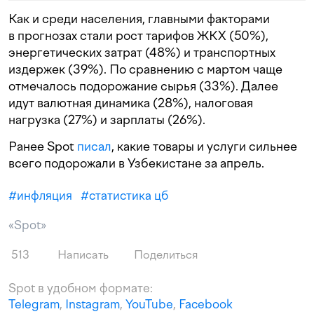
Как и среди населения, главными факторами
в прогнозах стали рост тарифов ЖКХ (50%),
энергетических затрат (48%) и транспортных
издержек (39%). По сравнению с мартом чаще
отмечалось подорожание сырья (33%). Далее
идут валютная динамика (28%), налоговая
нагрузка (27%) и зарплаты (26%).
Ранее Spot
писал
, какие товары и услуги сильнее
всего подорожали в Узбекистане за апрель.
#
инфляция
#
статистика цб
«Spot»
513
Написать
Поделиться
Spot в удобном формате:
Telegram
,
Instagram
,
YouTube
,
Facebook