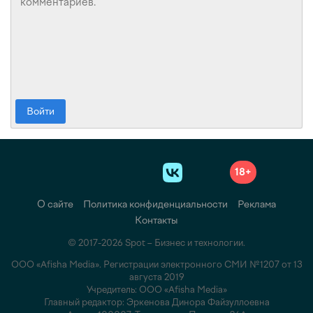
Войти
18+
О сайте
Политика конфиденциальности
Реклама
Контакты
© 2017-2026 Spot – Бизнес и технологии.
ООО «Afisha Media». Регистрации электронного СМИ №1207 от 13
августа 2019
Учредитель: ООО «Afisha Media»
Главный редактор: Эркенова Динора Файзуллоевна