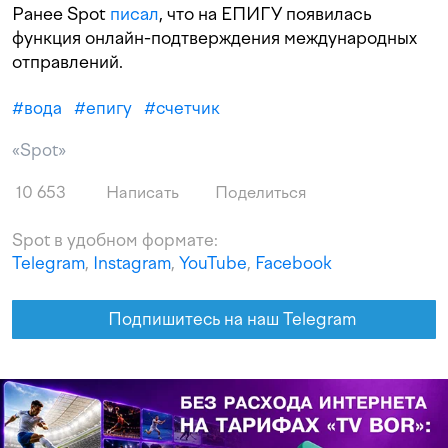
Ранее Spot
писал
, что на ЕПИГУ появилась
функция онлайн-подтверждения международных
отправлений.
#
вода
#
епигу
#
счетчик
«Spot»
10 653
Написать
Поделиться
Spot в удобном формате:
Telegram
,
Instagram
,
YouTube
,
Facebook
Подпишитесь на наш Telegram