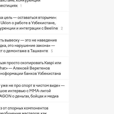
захстане, конкуренции
вестициях
1
а цель — оставаться вторыми»:
Uklon о работе в Узбекистане,
уренции и интеграции с Beeline
2
ть вывеску — это не наведение
дка, это нарушение закона» —
т о демонтаже в Ташкенте
5
ьзя просто скопировать Kaspi или
at» — Алексей Веретенов
ансформации банков Узбекистана
 уже не про спорт в чистом виде» —
шое интервью с ММА-лигой
GON о деньгах, бойцах и медиа
з от спорных компонентов
реобучение мастеров: как