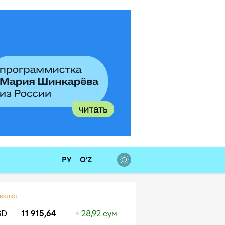
РУ
O‘Z
 валют
SD
11 915,64
+ 28,92 сум