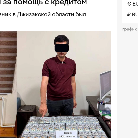
ч за помощь с кредитом
€ E
вник в Джизакской области был
₽ R
график