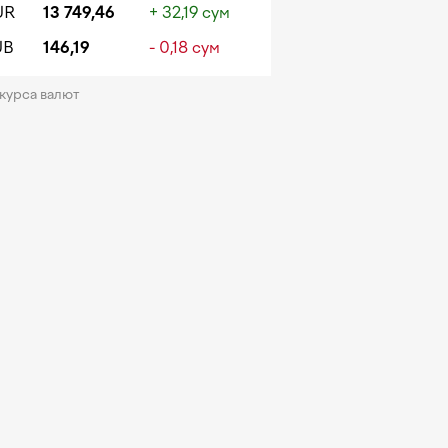
UR
13 749,46
+ 32,19 сум
UB
146,19
- 0,18 сум
 курса валют