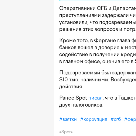
Оперативники СГБ и Департам
преступлениями задержали чин
установили, что подозреваемы
решения этих вопросов и потр
Кроме того, в Фергане глава ф
банков вошел в доверие к ме
содействие в получении креди
в главном офисе, оценив его в
Подозреваемый был задержан
$10 тыс. наличными. Возбужде
действия.
Ранее Spot
писал
, что в Ташке
двух налоговиков.
#
взятки
#
коррупция
#
сгб
#
фер
«Spot»