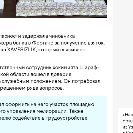
пасности задержала чиновника
жера банка в Фергане за получение взяток.
ал XAVFSIZLIK, который связывают
тственный сотрудник хокимията Шараф-
кой области вошел в доверие
ь служебным положением. Он потребовал
 решением ряда вопросов.
ал оформить на него участок площадью
ого управления мелиорации. Также
«Наш
елю содействие в трудоустройстве
межд
из У