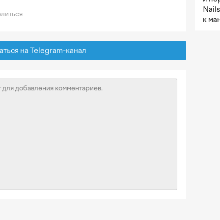
Nail
литься
к ма
ься на Telegram-канал