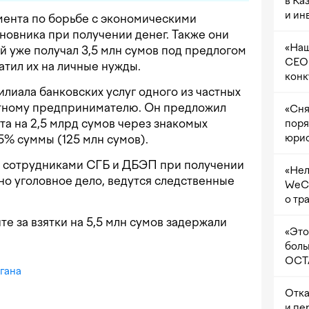
в Ка
и ин
ента по борьбе с экономическими
овника при получении денег. Также они
«Наш
й уже получал 3,5 млн сумов под предлогом
CEO 
атил их на личные нужды.
конк
илиала банковских услуг одного из частных
стному предпринимателю. Он предложил
«Сня
та на 2,5 млрд сумов через знакомых
поря
юрис
 5% суммы (125 млн сумов).
 сотрудниками СГБ и ДБЭП при получении
«Нел
но уголовное дело, ведутся следственные
WeCh
о тр
нте за взятки на 5,5 млн сумов задержали
«Это
боль
OCTA
гана
Отка
и пе