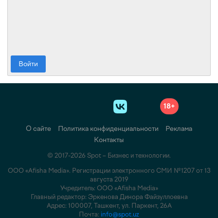
Войти
18+
О сайте
Политика конфиденциальности
Реклама
Контакты
© 2017-2026 Spot – Бизнес и технологии.
ООО «Afisha Media». Регистрации электронного СМИ №1207 от 13
августа 2019
Учредитель: ООО «Afisha Media»
Главный редактор: Эркенова Динора Файзуллоевна
Адрес: 100007, Ташкент, ул. Паркент, 26А
Почта:
info@spot.uz