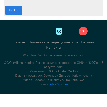
Войти
18+
О сайте
Политика конфиденциальности
Реклама
Контакты
© 2017-2026 Spot – Бизнес и технологии.
ООО «Afisha Media». Регистрации электронного СМИ №1207 от 13
августа 2019
Учредитель: ООО «Afisha Media»
Главный редактор: Эркенова Динора Файзуллоевна
Адрес: 100007, Ташкент, ул. Паркент, 26А
Почта:
info@spot.uz