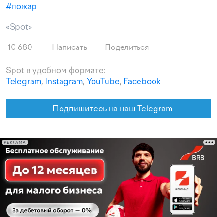
#
пожар
«Spot»
10 680
Написать
Поделиться
Spot в удобном формате:
Telegram
,
Instagram
,
YouTube
,
Facebook
Подпишитесь на наш Telegram
РЕКЛАМА