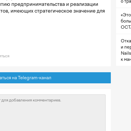
о тр
витию предпринимательства и реализации
ов, имеющих стратегическое значение для
«Это
боль
OCTA
Отка
и пе
Nail
ться
к ма
ься на Telegram-канал