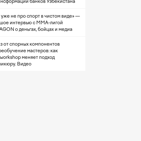
ансформации банков Узбекистана
 уже не про спорт в чистом виде» —
шое интервью с ММА-лигой
GON о деньгах, бойцах и медиа
з от спорных компонентов
реобучение мастеров: как
sworkshop меняет подход
никюру. Видео