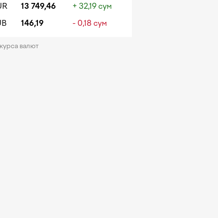
UR
13 749,46
+ 32,19 сум
UB
146,19
- 0,18 сум
 курса валют