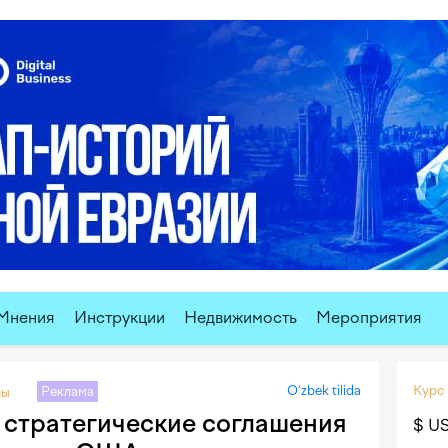
Мнения
Инструкции
Недвижимость
Мероприятия
O‘zbek tilida
Курс
Реклама
сы
 стратегические соглашения
$ U