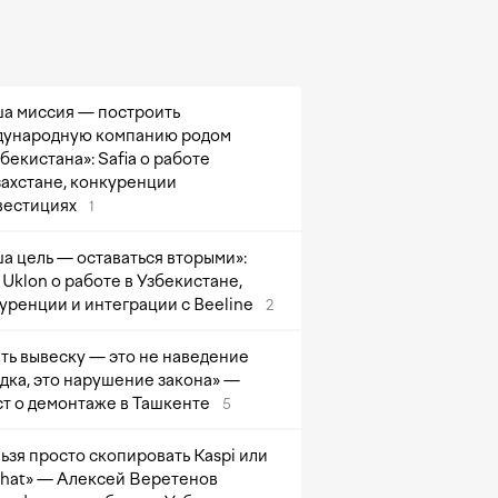
а миссия — построить
ународную компанию родом
збекистана»: Safia о работе
захстане, конкуренции
вестициях
1
а цель — оставаться вторыми»:
Uklon о работе в Узбекистане,
уренции и интеграции с Beeline
2
ть вывеску — это не наведение
дка, это нарушение закона» —
т о демонтаже в Ташкенте
5
ьзя просто скопировать Kaspi или
at» — Алексей Веретенов