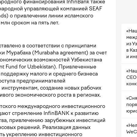
родного финансирования InfinBank также
ународной управляющей компанией SEAF
Funds) о привлечении линии исламского
млн сроком на пять лет.
«Наш
межд
из У
тавлено в соответствии с принципами
в Ка
ки Мурабаха (Murabaha agreement) за счет
и ин
ономических возможностей Узбекистана
 Fund for Uzbekistan). Привлеченные
«Наш
 поддержку малого и среднего бизнеса
CEO 
доступа предпринимателей
конк
 инструментам, создание новых рабочих
ивого экономического роста в регионах.
«Сня
поря
тского международного инвестиционного
юрис
ают стремление InfinBANK к развитию
ва, привлечению зарубежных инвестиций
«Нел
совых решений. Реализация данных
WeCh
ать укреплению инвестиционного