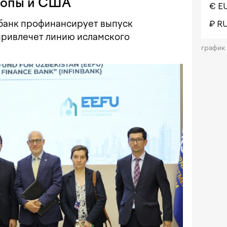
ропы и США
€ E
банк профинансирует выпуск
₽ R
привлечет линию исламского
график