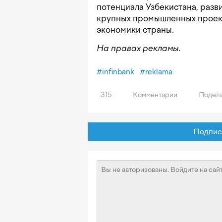
потенциала Узбекистана, раз
крупных промышленных проект
экономики страны.
На правах рекламы.
#
infinbank
#
reklama
315
Комментарии
Подели
Подписат