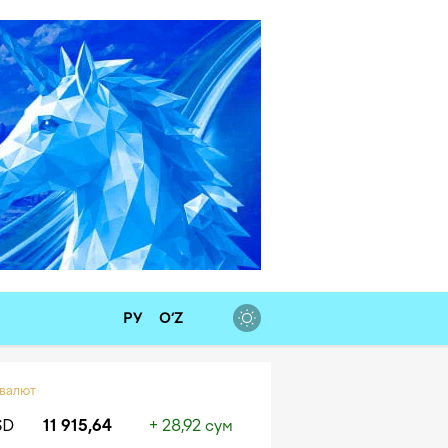
РУ
O‘Z
 валют
SD
11 915,64
+ 28,92 сум