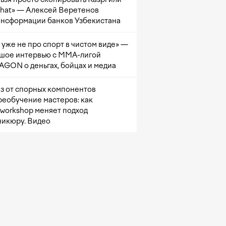
at» — Алексей Веретенов
ансформации банков Узбекистана
 уже не про спорт в чистом виде» —
шое интервью с ММА-лигой
GON о деньгах, бойцах и медиа
з от спорных компонентов
реобучение мастеров: как
sworkshop меняет подход
никюру. Видео