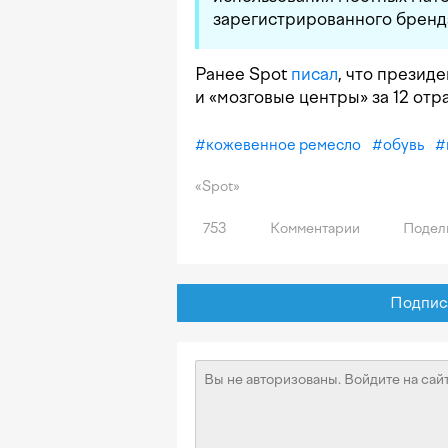
зарегистрированного бренд
Ранее Spot
писал
, что презид
и «мозговые центры» за 12 от
#
кожевенное ремесло
#
обувь
#
«Spot»
753
Комментарии
Подел
Подписат