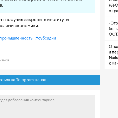
а.
WeCh
о тр
ент поручил закрепить институты
«Это
раслями экономики.
боль
OCTA
промышленность
#
субсидии
Отка
и пе
Nail
иться
к ма
ься на Telegram-канал