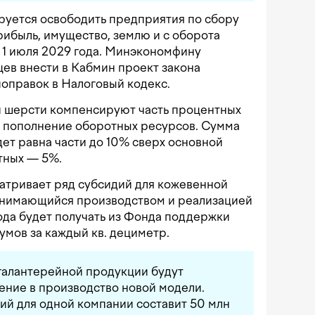
руется освободить предприятия по сбору
рибыль, имущество, землю и с оборота
о 1 июля 2029 года. Минэкономфину
цев внести в Кабмин проект закона
оправок в Налоговый кодекс.
и шерсти компенсируют часть процентных
а пополнение оборотных ресурсов. Сумма
дет равна части до 10% сверх основной
тных — 5%.
атривает ряд субсидий для кожевенной
занимающийся производством и реализацией
года будет получать из Фонда поддержки
мов за каждый кв. дециметр.
галантерейной продукции будут
дение в производство новой модели.
ий для одной компании составит 50 млн