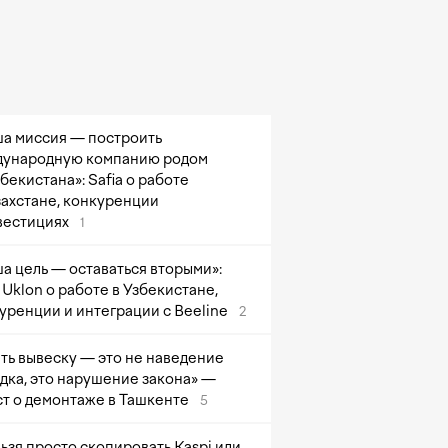
а миссия — построить
ународную компанию родом
збекистана»: Safia о работе
захстане, конкуренции
вестициях
1
а цель — оставаться вторыми»:
Uklon о работе в Узбекистане,
уренции и интеграции с Beeline
2
ть вывеску — это не наведение
дка, это нарушение закона» —
т о демонтаже в Ташкенте
5
ьзя просто скопировать Kaspi или