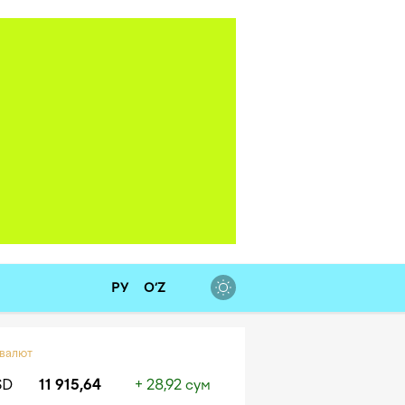
РУ
O‘Z
 валют
SD
11 915,64
+ 28,92 сум