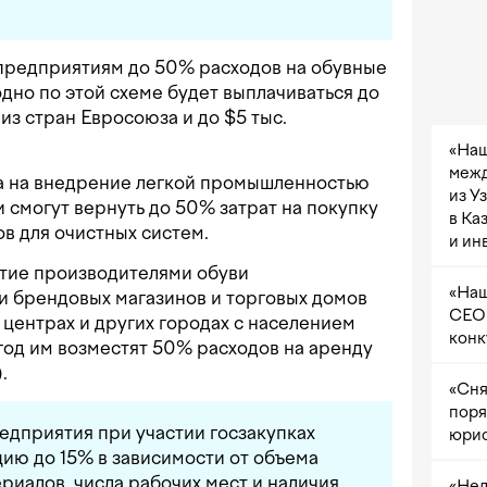
редприятиям до 50% расходов на обувные
дно по этой схеме будет выплачиваться до
 из стран Евросоюза и до $5 тыс.
«Наш
межд
а на внедрение легкой промышленностью
из У
 смогут вернуть до 50% затрат на покупку
в Ка
ов для очистных систем.
и ин
тие производителями обуви
«Наш
и брендовых магазинов и торговых домов
CEO 
 центрах и других городах с населением
конк
 год им возместят 50% расходов на аренду
.
«Сня
поря
едприятия при участии госзакупках
юрис
ию до 15% в зависимости от объема
риалов, числа рабочих мест и наличия
«Нел