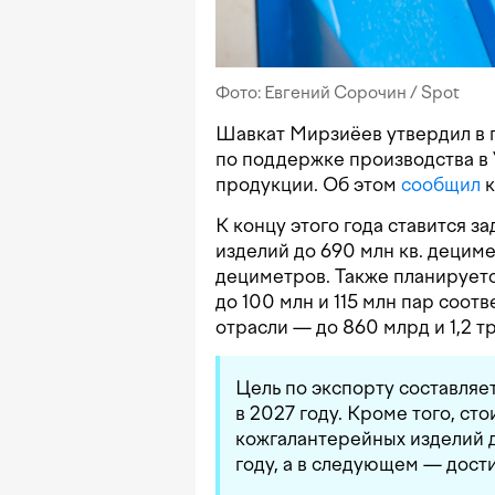
Фото: Евгений Сорочин / Spot
Шавкат Мирзиёев утвердил в 
по поддержке производства в
продукции. Об этом
сообщил
к
К концу этого года ставится з
изделий до 690 млн кв. дециме
дециметров. Также планируетс
до 100 млн и 115 млн пар соо
отрасли — до 860 млрд и 1,2 т
Цель по экспорту составляет
в 2027 году. Кроме того, с
кожгалантерейных изделий д
году, а в следующем — дост