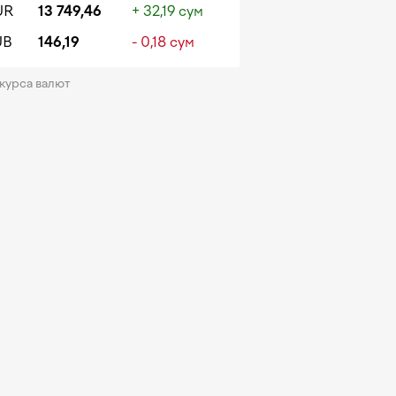
UR
13 749,46
+ 32,19 сум
UB
146,19
- 0,18 сум
 курса валют