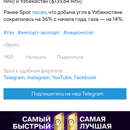
млн) и Узбекистан ($139,64 млн).
Ранее Spot
писал
, что добыча угля в Узбекистане
сократилась на 36% с начала года, газа — на 14%.
#
газ
#
импорт-экспорт
#
нацкомстат
«Spot»
900
Написать
Поделиться
Spot в удобном формате:
Telegram
,
Instagram
,
YouTube
,
Facebook
Подпишитесь на наш Telegram