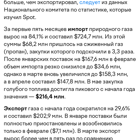
больше, чем экспортировал,
следует
из данных
Национального комитета по статистике, которые
изучил Spot
.
За первые пять месяцев
импорт
природного газа
вырос на 84,1% и составил $724,7 млн
. Из этой
суммы $68,2 млн пришлось на сжиженный газ
(пропан), закупки которого подскочили в 3,3 раза
.
После январских поставок на $167,6 млн в феврале
объем импорта резко снизился до $34,6 млн,
однако в марте вновь увеличился до $158,3 млн,
а в апреле составил $147,8 млн. В мае закупка
голубого топлива достигла пикового с начала года
значения —
$216,4 млн
.
Экспорт
газа с начала года сократился на 29,6%
и составил $202,9 млн
. В январе поставки были
полностью приостановлены и возобновились
только в феврале ($7,1 млн). В марте экспорт
вырос более чем в пять раз по сравнению