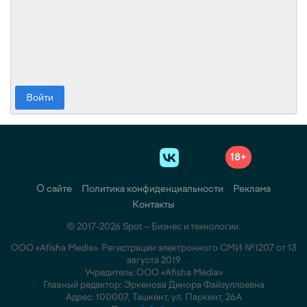
Войти
18+
О сайте
Политика конфиденциальности
Реклама
Контакты
© 2017-2026 Spot – Бизнес и технологии.
ООО «Afisha Media». Регистрации электронного СМИ №1207 от 13
августа 2019
Учредитель: ООО «Afisha Media»
Главный редактор: Эркенова Динора Файзуллоевна
Адрес: 100007, Ташкент, ул. Паркент, 26А