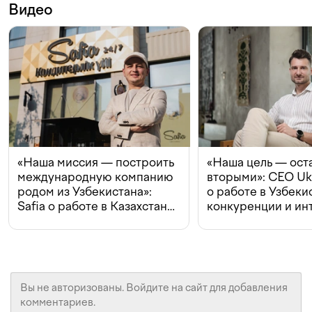
Видео
«Наша миссия — построить
«Наша цель — ост
международную компанию
вторыми»: CEO Uk
родом из Узбекистана»:
о работе в Узбеки
Safia о работе в Казахстане,
конкуренции и ин
конкуренции и инвестициях
с Beeline