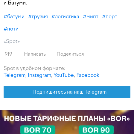
и Батуми.
#
батуми
#
грузия
#
логистика
#
мипт
#
порт
#
поти
«Spot»
919
Написать
Поделиться
Spot в удобном формате:
Telegram
,
Instagram
,
YouTube
,
Facebook
Подпишитесь на наш Telegram