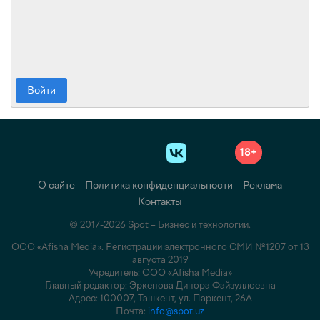
Войти
18+
О сайте
Политика конфиденциальности
Реклама
Контакты
© 2017-2026 Spot – Бизнес и технологии.
ООО «Afisha Media». Регистрации электронного СМИ №1207 от 13
августа 2019
Учредитель: ООО «Afisha Media»
Главный редактор: Эркенова Динора Файзуллоевна
Адрес: 100007, Ташкент, ул. Паркент, 26А
Почта:
info@spot.uz