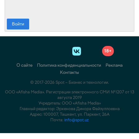
Войти
18+
О сайте
Политика конфиденциальности
Реклама
Контакты
© 2017-2026 Spot – Бизнес и технологии.
ООО «Afisha Media». Регистрации электронного СМИ №1207 от 13
августа 2019
Учредитель: ООО «Afisha Media»
Главный редактор: Эркенова Динора Файзуллоевна
Адрес: 100007, Ташкент, ул. Паркент, 26А
Почта:
info@spot.uz