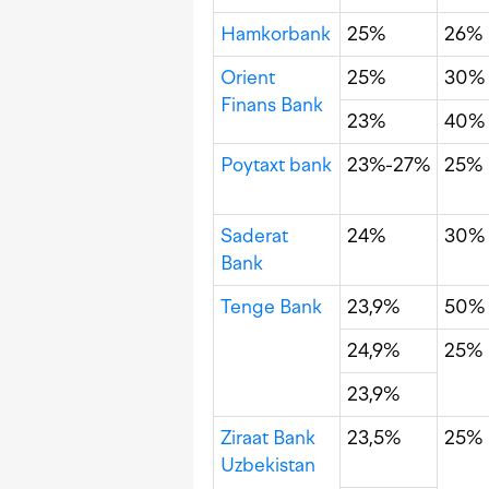
Hamkorbank
25%
26%
Orient
25%
30%
Finans Bank
23%
40%
Poytaxt bank
23%-27%
25%
Saderat
24%
30%
Bank
Tenge Bank
23,9%
50%
24,9%
25%
23,9%
Ziraat Bank
23,5%
25%
Uzbekistan