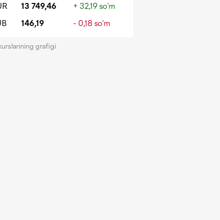
UR
13 749,46
+ 32,19 so‘m
UB
146,19
- 0,18 so‘m
kurslarining grafigi