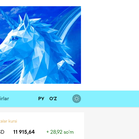
rlar
РУ
O‘Z
alar kursi
SD
11 915,64
+ 28,92 so‘m