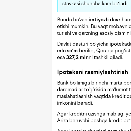
stavkasi shuncha kam bo‘ladi.
Bunda ba’zan
imtiyozli davr
ham 
etishi mumkin. Bu vaqt mobaynida
turishi va qarzning asosiy qismin
Davlat dasturi bo‘yicha ipotek
mln so‘m
berilib
,
Qoraqalpog‘ist
esa
327,2 mln
ni tashkil qiladi.
Ipotekani rasmiylashtirish
Bank bo‘limiga birinchi marta bo
daromadlar to‘g‘risida ma’lumot 
maslahatlashish vaqtida kredit qa
imkonini beradi.
Agar kreditni uzishga mablag‘ y
Ariza beruvchi boshqa kredit bo‘y