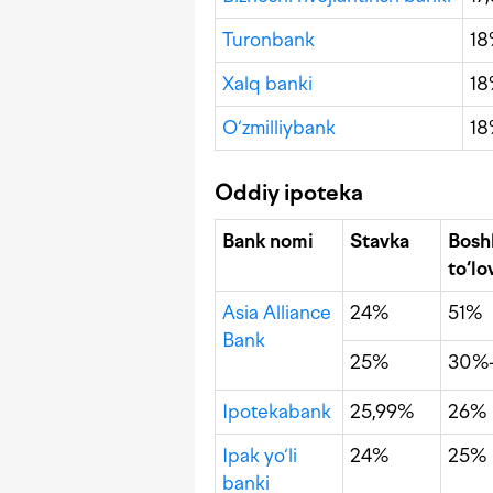
Turonbank
1
Xalq banki
1
O‘zmilliybank
1
Oddiy ipoteka
Bank nomi
Stavka
Bosh
to
‘lo
Asia Alliance
24%
51%
Bank
25%
30%
Ipotekabank
25,99%
26%
Ipak yo‘li
24%
25%
banki