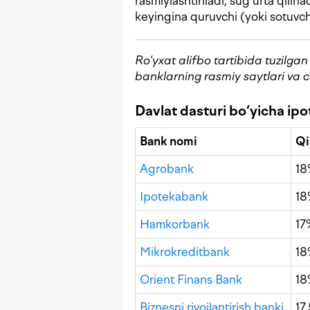
rasmiylashtiriladi, sug‘urta qili
keyingina quruvchi (yoki sotuvchi
Ro‘yxat alifbo tartibida tuzilga
banklarning rasmiy saytlari va c
Davlat dasturi bo‘yicha ip
Bank nomi
Qi
Agrobank
1
Ipotekabank
1
Hamkorbank
17
Mikrokreditbank
1
Orient Finans Bank
1
Biznesni rivojlantirish banki
17