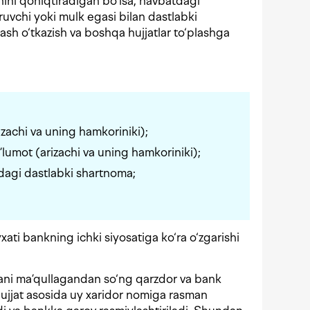
hini qoniqtiradigan bo‘lsa, navbatdagi
ruvchi yoki mulk egasi bilan dastlabki
ash o‘tkazish va boshqa hujjatlar to‘plashga
izachi va uning hamkoriniki);
lumot (arizachi va uning hamkoriniki);
sidagi dastlabki shartnoma;
yxati bankning ichki siyosatiga ko‘ra o‘zgarishi
izani ma’qullagandan so‘ng qarzdor va bank
 hujjat asosida uy xaridor nomiga rasman