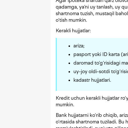
Agar ipoteka shartlari qarz oluvc
qadamga, ya’ni uy tanlash, uy qu
shartnoma tuzish, mustaqil bahol
o‘tish mumkin.
Kerakli hujjatlar:
ariza;
pasport yoki ID karta (ar
daromad to‘g‘risidagi ma’
uy-joy oldi-sotdi to‘g‘ri
kadastr hujjatlari.
Kredit uchun kerakli hujjatlar ro‘
mumkin.
Bank hujjatarni ko‘rib chiqib, ar
o‘rtasida shartnoma tuziladi. Bu