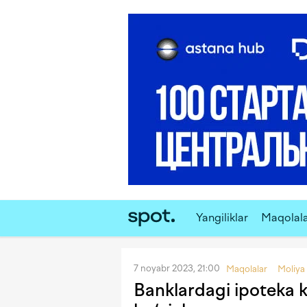
Yangiliklar
Maqolal
7 noyabr 2023, 21:00
Maqolalar
Moliya
Banklardagi ipoteka kr