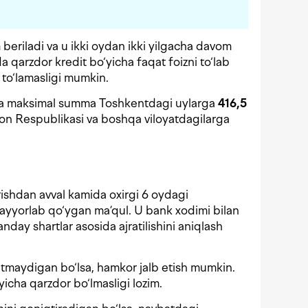
beriladi va u ikki oydan ikki yilgacha davom
 qarzdor kredit bo‘yicha faqat foizni to‘lab
i to‘lamasligi mumkin.
ada maksimal summa Toshkentdagi uylarga
416,5
on Respublikasi va boshqa viloyatdagilarga
rishdan avval kamida oxirgi 6 oydagi
tayyorlab qo‘ygan ma’qul. U bank xodimi bilan
nday shartlar asosida ajratilishini aniqlash
etmaydigan bo‘lsa, hamkor jalb etish mumkin.
icha qarzdor bo‘lmasligi lozim.