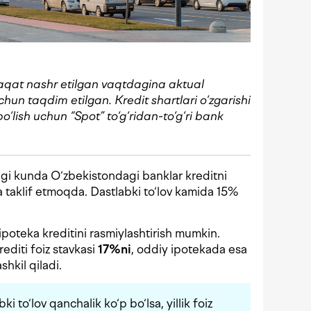
aqat nashr etilgan vaqtdagina aktual
uchun taqdim etilgan
.
Kredit shartlari o‘zgarishi
lish uchun “Spot” to‘g‘ridan-to‘g‘ri bank
.
ngi kunda O‘zbekistondagi banklar kreditni
da taklif etmoqda. Dastlabki to‘lov kamida 15%
poteka kreditini rasmiylashtirish mumkin.
editi foiz stavkasi
17%ni
, oddiy ipotekada esa
ashkil qiladi.
to‘lov qanchalik ko‘p bo‘lsa, yillik foiz