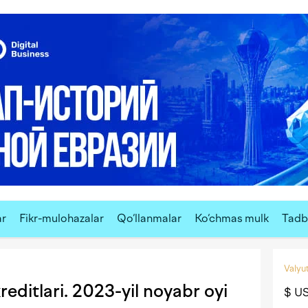
ar
Fikr-mulohazalar
Qo‘llanmalar
Ko‘chmas mulk
Tadbi
Valyut
editlari. 2023-yil noyabr oyi
$ U