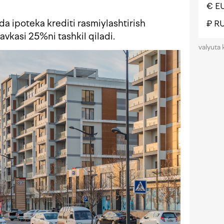
€ E
a ipoteka krediti rasmiylashtirish
₽ R
tavkasi 25%ni tashkil qiladi.
valyuta 