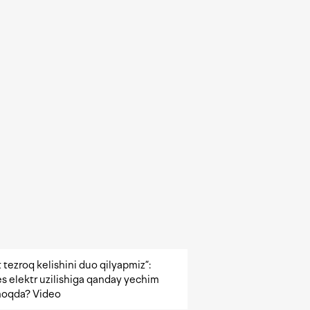
 tezroq kelishini duo qilyapmiz”:
s elektr uzilishiga qanday yechim
oqda? Video