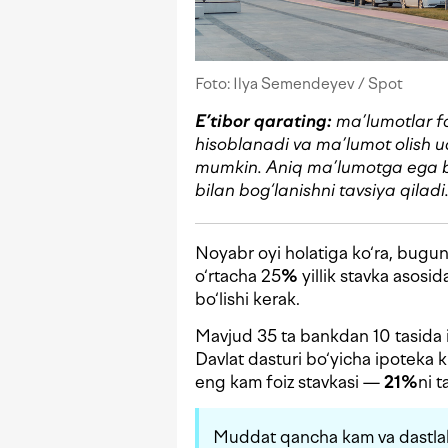
Foto: Ilya Semendeyev / Spot
E’tibor qarating:
ma’lumotlar f
hisoblanadi
va ma’lumot olish 
mumkin.
Aniq ma’lumotga ega bo‘
bilan bog‘lanishni tavsiya qiladi
Noyabr oyi holatiga ko‘ra, bugu
o‘rtacha 25
%
yillik stavka asosi
bo‘lishi kerak.
Mavjud 35 ta bankdan 10 tasida i
Davlat dasturi bo‘yicha ipoteka kr
eng kam foiz stavkasi —
21
%
ni t
Muddat qancha kam va dastlabki 