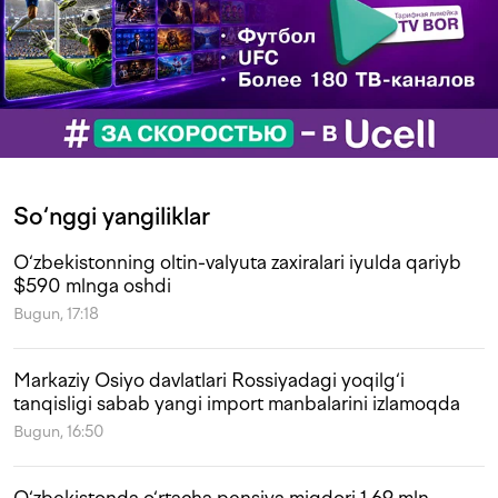
So‘nggi yangiliklar
O‘zbekistonning oltin-valyuta zaxiralari iyulda qariyb
$590 mlnga oshdi
Bugun, 17:18
Markaziy Osiyo davlatlari Rossiyadagi yoqilg‘i
tanqisligi sabab yangi import manbalarini izlamoqda
Bugun, 16:50