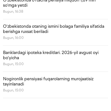
O‘zbekistonda o‘rtacha pensiya miqdori 1,69 mln
so‘mga yetdi
Bugun, 16:38
O‘zbekistonda otaning ismini bolaga familiya sifatida
berishga ruxsat beriladi
Bugun, 16:00
Banklardagi ipoteka kreditlari. 2026-yil avgust oyi
bo‘yicha
Bugun, 15:00
Nogironlik pensiyasi fuqarolarning murojaatisiz
tayinlanadi
Bugun, 15:00