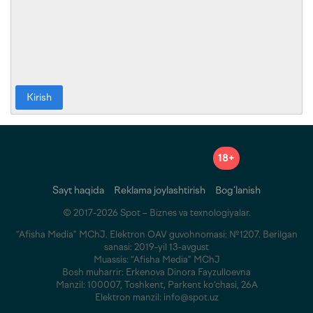
Kirish
18+
Sayt haqida
Reklama joylashtirish
Bog‘lanish
© 2017-2026 Spot – Biznes va texnologiyalar.
“Afisha Media” MChJ. Elektron OAV guvohnomasi: №1207. Berilgan
sanasi: 2019-yil 13-avgust
Muassis: “Afisha Media” MChJ
Bosh muharrir: Erkenova Dinora Fayzulloevna
Manzil: 100007, Toshkent, Parkent ko‘chasi, 26A
Elektron manzil: info@spot.uz