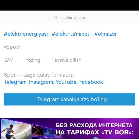
"Spot.uz"da reklama
#
elektr energiyasi
#
elektr ta’minoti
#
olmazor
«Spot»
297
Yozing
Tavsiya qilish
Spot — sizga qulay formatda:
Telegram
,
Instagram
,
YouTube
,
Facebook
Telegram kanalga a'zo bo‘ling