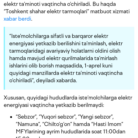
elektr ta’minoti vaqtincha o‘chiriladi. Bu haqda
“Toshkent shahar elektr tarmoqlari” matbuot xizmati
xabar berdi
.
“Iste'molchilarga sifatli va barqaror elektr
energiyasi yetkazib berilishini ta’minlash, elektr
tarmoqlaridagi avariyaviy holatlarni oldini olish
hamda mavjud elektr qurilmalarida ta’mirlash
ishlarini olib borish maqsadida, 1-aprel kuni
quyidagi manzillarda elektr ta’minoti vaqtincha
o‘chiriladi”, deyiladi xabarda.
Xususan, quyidagi hududlarda iste’molchilarga elektr
energiyasi vaqtincha yetkazib berilmaydi:
“Sebzor”, “Yuqori sebzor”, “Yangi sebzor”,
“Namuna”, “Chilto‘g‘on” hamda “Hasti Imom”
MFYlarining ayrim hududlarida soat 11:00dan