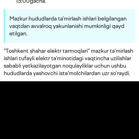
15:00gacha.
Mazkur hududlarda ta’mirlash ishlari belgilangan
vaqtdan avvalroq yakunlanishi mumkinligi qayd
etilgan.
“Toshkent shahar elektr tarmoqlari” mazkur ta’mirlash
ishlari tufayli elektr ta’minotidagi vaqtincha uzilishlar
sababli yetkazilayotgan noqulayliklar uchun ushbu
hududlarda yashovchi iste’molchilardan uzr so‘raydi.