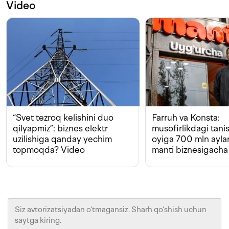
Video
“Svet tezroq kelishini duo
Farruh va Konsta:
qilyapmiz”: biznes elektr
musofirlikdagi tan
uzilishiga qanday yechim
oyiga 700 mln ayla
topmoqda? Video
manti biznesigacha