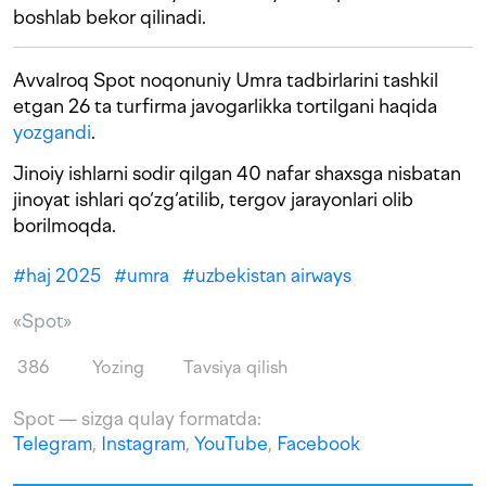
boshlab bekor qilinadi.
Avvalroq Spot noqonuniy Umra tadbirlarini tashkil
etgan 26 ta turfirma javogarlikka tortilgani haqida
yozgandi
.
Jinoiy ishlarni sodir qilgan 40 nafar shaxsga nisbatan
jinoyat ishlari qo‘zg‘atilib, tergov jarayonlari olib
borilmoqda.
#
haj 2025
#
umra
#
uzbekistan airways
«Spot»
386
Yozing
Tavsiya qilish
Spot — sizga qulay formatda:
Telegram
,
Instagram
,
YouTube
,
Facebook