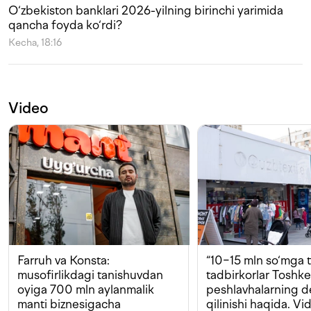
O‘zbekiston banklari 2026-yilning birinchi yarimida
qancha foyda ko‘rdi?
Kecha, 18:16
Video
Farruh va Konsta:
“10−15 mln so‘mga t
musofirlikdagi tanishuvdan
tadbirkorlar Toshk
oyiga 700 mln aylanmalik
peshlavhalarning 
manti biznesigacha
qilinishi haqida. Vi