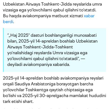
Uzbekistan Airways Toshkent-Jidda reyslarida umra
vizasiga ega yo‘lovchilarni qabul qilishni to‘xtatdi.
Bu haqda aviakompaniya matbuot xizmati
xabar
berdi
.
“„Haj 2025“ dasturi boshlanganligi munosabati
bilan, 2025-yil 14-apreldan boshlab Uzbekistan
Airways Toshkent-Jidda-Toshkent
yo‘nalishidagi reyslarda Umra vizasiga ega
yo‘lovchilarni qabul qilishni to‘xtatadi”, —
deyiladi aviakompaniya xabarida.
2025-yil 14-apreldan boshlab aviakompaniya reyslari
orqali Saudiya Arabistoniga borayotgan barcha
yo‘lovchilar Toshkentga qaytish chiptasiga ega
bo‘lishi va 2025-yil 30-aprelgacha mamlakat hududini
tark etishi shart.