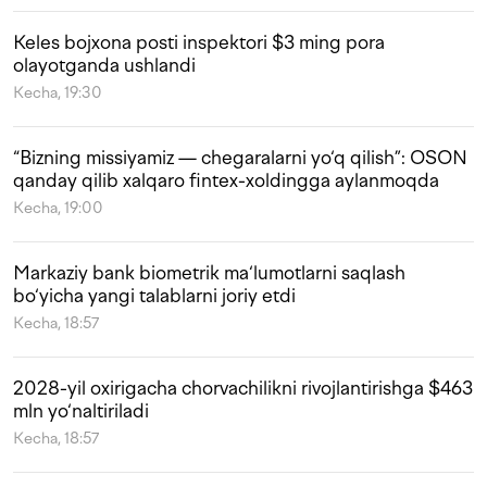
Keles bojxona posti inspektori $3 ming pora
olayotganda ushlandi
Kecha, 19:30
“Bizning missiyamiz — chegaralarni yo‘q qilish”: OSON
qanday qilib xalqaro fintex-xoldingga aylanmoqda
Kecha, 19:00
Markaziy bank biometrik ma‘lumotlarni saqlash
bo‘yicha yangi talablarni joriy etdi
Kecha, 18:57
2028-yil oxirigacha chorvachilikni rivojlantirishga $463
mln yo‘naltiriladi
Kecha, 18:57