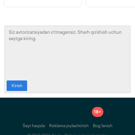
Kirish
18+
Sayt haqida
Reklama joylashtirish
Bog‘lanish