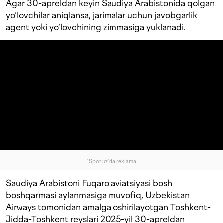
Agar 30-apreldan keyin Saudiya Arabistonida qolgan
yo‘lovchilar aniqlansa, jarimalar uchun javobgarlik
agent yoki yo‘lovchining zimmasiga yuklanadi.
"Spot.uz"da reklama
Saudiya Arabistoni Fuqaro aviatsiyasi bosh
boshqarmasi aylanmasiga muvofiq, Uzbekistan
Airways tomonidan amalga oshirilayotgan Toshkent-
Jidda-Toshkent reyslari 2025-yil 30-apreldan