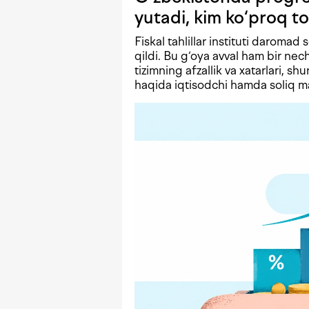
yutadi, kim ko‘proq to
Fiskal tahlillar instituti daromad 
qildi. Bu g‘oya avval ham bir n
tizimning afzallik va xatarlari, shu
haqida iqtisodchi hamda soliq mas