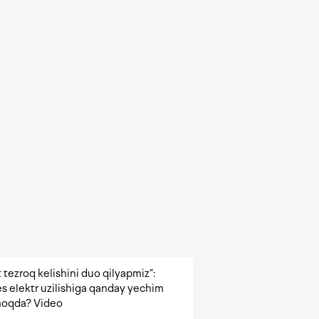
 tezroq kelishini duo qilyapmiz”:
s elektr uzilishiga qanday yechim
oqda? Video