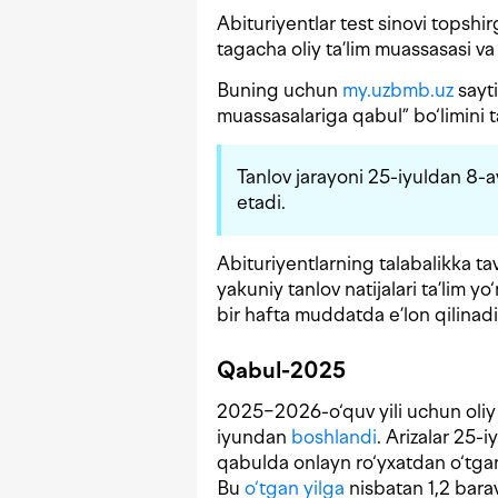
Abituriyentlar test sinovi topshir
tagacha oliy ta’lim muassasasi va 
Buning uchun
my.uzbmb.uz
sayti
muassasalariga qabul” bo‘limini 
Tanlov jarayoni 25-iyuldan 8-
etadi.
Abituriyentlarning talabalikka tav
yakuniy tanlov natijalari ta’lim y
bir hafta muddatda e’lon qilinadi
Qabul-2025
2025−2026-o‘quv yili uchun oliy 
iyundan
boshlandi
. Arizalar 25-
qabulda onlayn ro‘yxatdan o‘tgan
Bu
o‘tgan yilga
nisbatan 1,2 bara