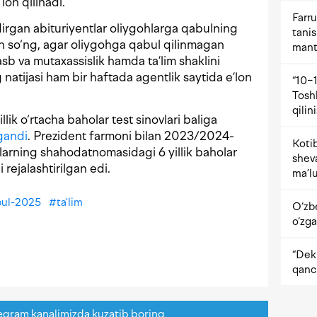
lon qilinadi.
Farru
dirgan abituriyentlar oliygohlarga qabulning
tani
dan so‘ng, agar oliygohga qabul qilinmagan
mant
asb va mutaxassislik hamda ta’lim shaklini
 natijasi ham bir haftada agentlik saytida e’lon
“10−1
Tosh
qilin
lik o‘rtacha baholar test sinovlari baliga
gandi
. Prezident farmoni bilan 2023/2024-
Kotib
tlarning shahodatnomasidagi 6 yillik baholar
shev
i rejalashtirilgan edi.
ma’lu
bul-2025
#
ta'lim
O‘zb
o‘zga
“Dekr
qanc
egram kanalimizda kuzatib boring