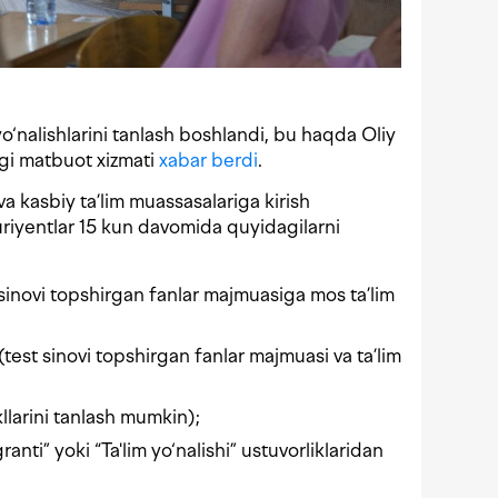
 yo‘nalishlarini tanlash boshlandi, bu haqda Oliy
ligi matbuot xizmati
xabar berdi
.
a kasbiy ta’lim muassasalariga kirish
uriyentlar 15 kun davomida quyidagilarni
t sinovi topshirgan fanlar majmuasiga mos ta’lim
i (test sinovi topshirgan fanlar majmuasi va ta’lim
akllarini tanlash mumkin);
ranti” yoki “Ta'lim yo‘nalishi” ustuvorliklaridan