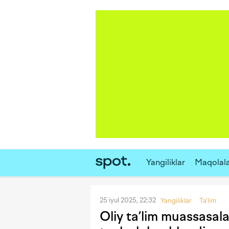
Yangiliklar
Maqolal
25 iyul 2025, 22:32
Yangiliklar
Ta'lim
Oliy ta’lim muassasalar