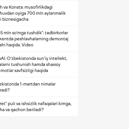
h va Konsta: musofirlikdagi
shuvdan oyiga 700 mln aylanmalik
i biznesigacha
5 mln so‘mga tushdik”: tadbirkorlar
kentda peshlavhalarning demontaj
ishi haqida. Video
AI: O‘zbekistonda sun’iy intellekt,
alarni tushunish hamda shaxsiy
motlar xavfsizligi haqida
ekistonda 1-martdan nimalar
radi?
et” puli va ishsizlik nafaqalari kimga,
ha va qachon beriladi?