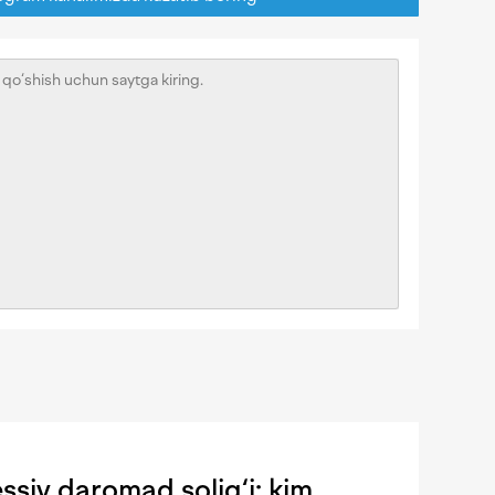
siv daromad solig‘i: kim