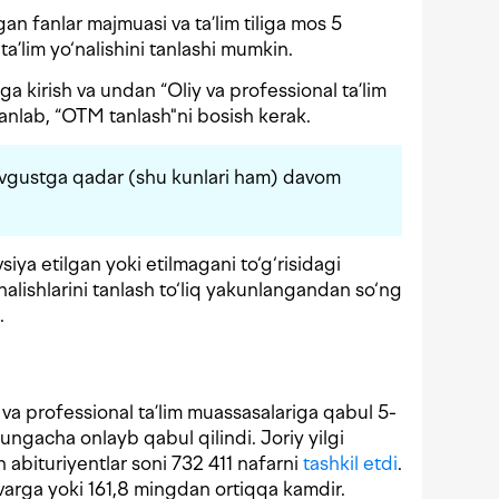
gan fanlar majmuasi va ta’lim tiliga mos 5
ta’lim yo‘nalishini tanlashi mumkin.
ga kirish va undan “Oliy va professional ta’lim
tanlab, “OTM tanlash"ni bosish kerak.
avgustga qadar (shu kunlari ham) davom
siya etilgan yoki etilmagani to‘g‘risidagi
o‘nalishlarini tanlash to‘liq yakunlangandan so‘ng
.
va professional ta’lim muassasalariga qabul 5-
iyungacha onlayb qabul qilindi. Joriy yilgi
 abituriyentlar soni 732 411 nafarni
tashkil etdi
.
varga yoki 161,8 mingdan ortiqqa kamdir.