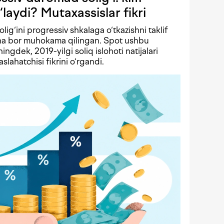
‘laydi? Mutaxassislar fikri
solig‘ini progressiv shkalaga o‘tkazishni taklif
echa bor muhokama qilingan. Spot ushbu
ningdek, 2019-yilgi soliq islohoti natijalari
lahatchisi fikrini o‘rgandi.