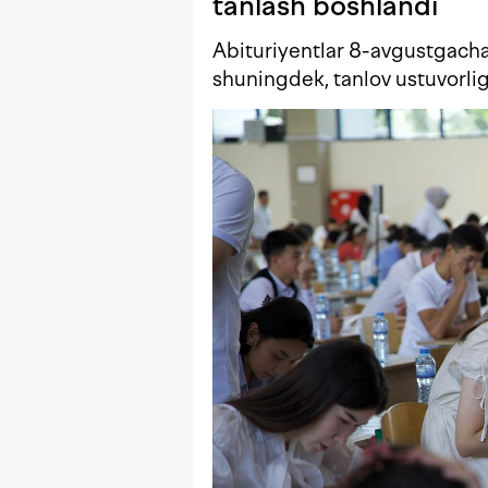
tanlash boshlandi
Abituriyentlar 8-avgustgacha o
shuningdek, tanlov ustuvorligi