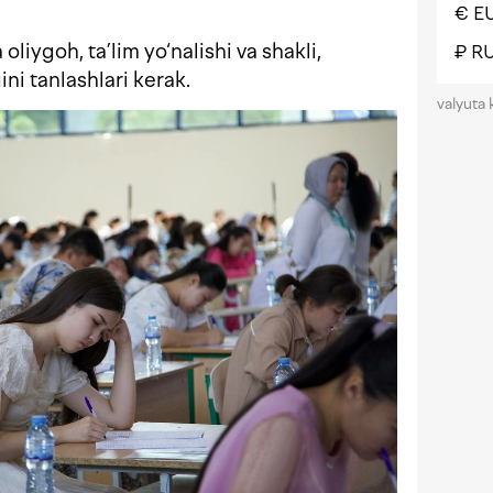
€ E
liygoh, ta’lim yo‘nalishi va shakli,
₽ R
ni tanlashlari kerak.
valyuta 