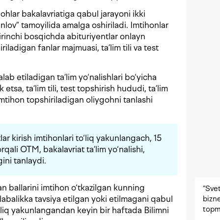
gohlar bakalavriatiga qabul jarayoni ikki
nlov” tamoyilida amalga oshiriladi. Imtihonlar
Birinchi bosqichda abituriyentlar onlayn
riladigan fanlar majmuasi, ta’lim tili va test
ab etiladigan ta’lim yo‘nalishlari bo‘yicha
etsa, ta’lim tili, test topshirish hududi, ta’lim
imtihon topshiriladigan oliygohni tanlashi
ar kirish imtihonlari to‘liq yakunlangach, 15
qali OTM, bakalavriat ta’lim yo‘nalishi,
gini tanlaydi.
an ballarini imtihon o‘tkazilgan kunning
“Svet
labalikka tavsiya etilgan yoki etilmagani qabul
bizne
topm
‘liq yakunlangandan keyin bir haftada Bilimni