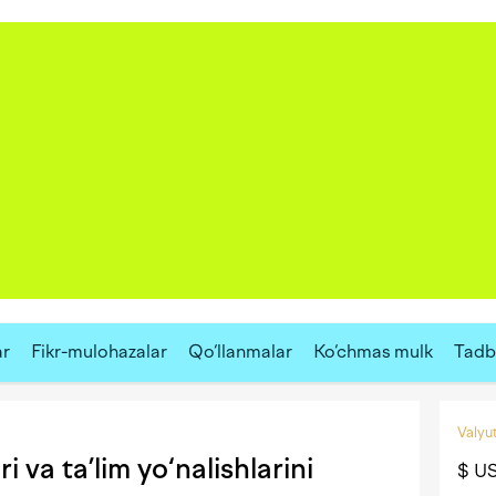
ar
Fikr-mulohazalar
Qo‘llanmalar
Ko‘chmas mulk
Tadbi
Valyut
i va ta’lim yo‘nalishlarini
$ U