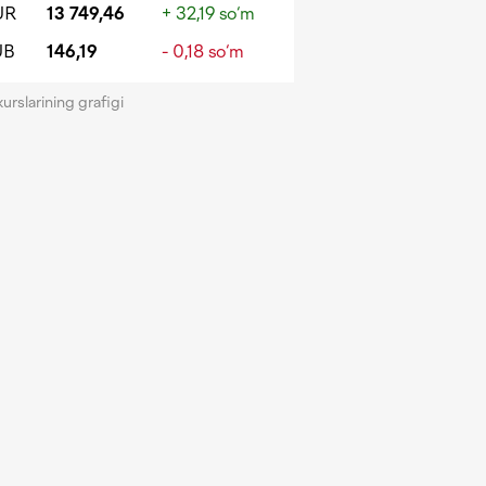
UR
13 749,46
+ 32,19 so‘m
UB
146,19
- 0,18 so‘m
kurslarining grafigi