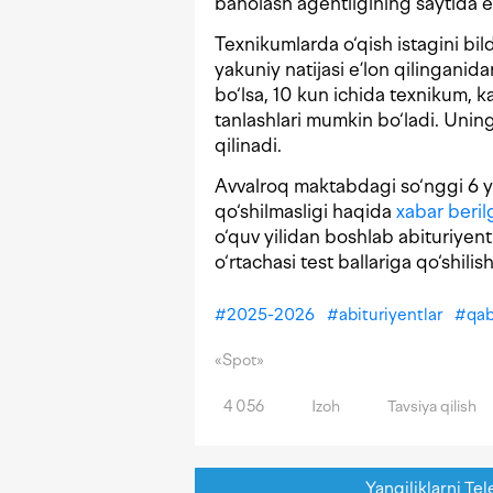
baholash agentligining saytida e’
Texnikumlarda o‘qish istagini bil
yakuniy natijasi e’lon qilingani
bo‘lsa, 10 kun ichida texnikum, k
tanlashlari mumkin bo‘ladi. Uning
qilinadi.
Avvalroq maktabdagi so‘nggi 6 yil
qo‘shilmasligi haqida
xabar beril
o‘quv yilidan boshlab abituriyen
o‘rtachasi test ballariga qo‘shilish
#
2025-2026
#
abituriyentlar
#
qa
«Spot»
4 056
Izoh
Tavsiya qilish
Yangiliklarni Tel