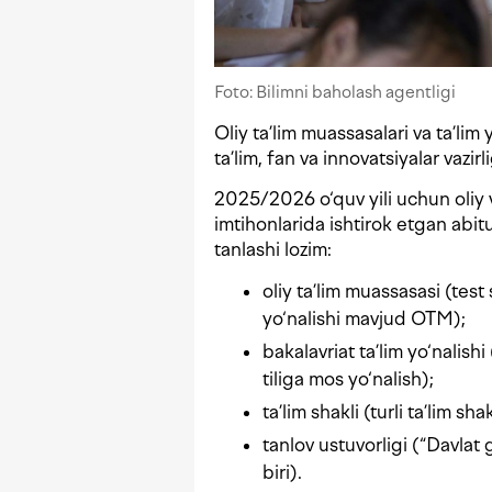
Foto: Bilimni baholash agentligi
Oliy ta’lim muassasalari va ta’lim
ta’lim, fan va innovatsiyalar vazir
2025/2026 o‘quv yili uchun oliy v
imtihonlarida ishtirok etgan abit
tanlashi lozim:
oliy ta’lim muassasasi (tes
yo‘nalishi mavjud OTM);
bakalavriat ta’lim yo‘nalish
tiliga mos yo‘nalish);
ta’lim shakli (turli ta’lim sh
tanlov ustuvorligi (“Davlat g
biri).