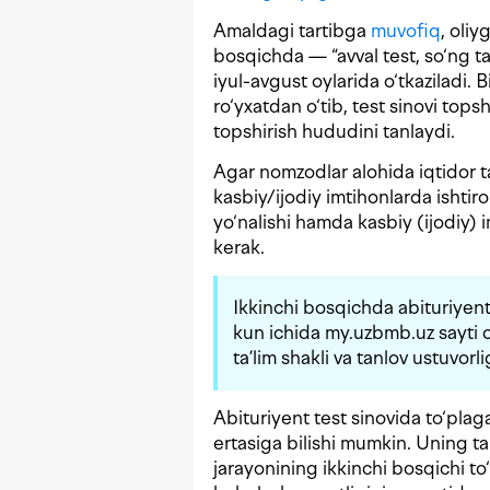
Amaldagi tartibga
muvofiq
, oliy
bosqichda — “avval test, so‘ng ta
iyul-avgust oylarida o‘tkaziladi. 
ro‘yxatdan o‘tib, test sinovi topshi
topshirish hududini tanlaydi.
Agar nomzodlar alohida iqtidor tal
kasbiy/ijodiy imtihonlarda ishtirok 
yo‘nalishi hamda kasbiy (ijodiy) 
kerak.
Ikkinchi bosqichda abituriyentl
kun ichida my.uzbmb.uz sayti or
ta’lim shakli va tanlov ustuvorli
Abituriyent test sinovida to‘plag
ertasiga bilishi mumkin. Uning ta
jarayonining ikkinchi bosqichi to