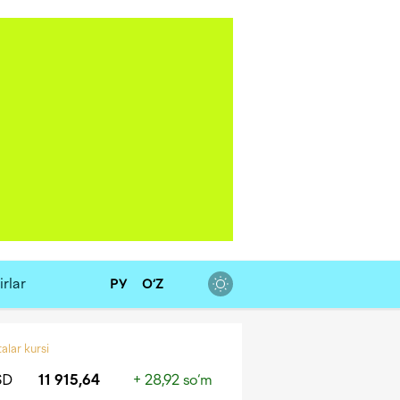
rlar
РУ
O‘Z
alar kursi
SD
11 915,64
+ 28,92 so‘m