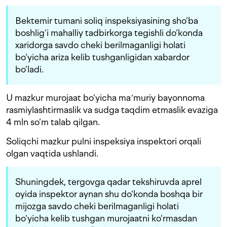
Bektemir tumani soliq inspeksiyasining sho‘ba
boshlig‘i mahalliy tadbirkorga tegishli do‘konda
xaridorga savdo cheki berilmaganligi holati
bo‘yicha ariza kelib tushganligidan xabardor
bo‘ladi.
U mazkur murojaat bo‘yicha maʼmuriy bayonnoma
rasmiylashtirmaslik va sudga taqdim etmaslik evaziga
4 mln so‘m talab qilgan.
Soliqchi mazkur pulni inspeksiya inspektori orqali
olgan vaqtida ushlandi.
Shuningdek, tergovga qadar tekshiruvda aprel
oyida inspektor aynan shu do‘konda boshqa bir
mijozga savdo cheki berilmaganligi holati
bo‘yicha kelib tushgan murojaatni ko‘rmasdan