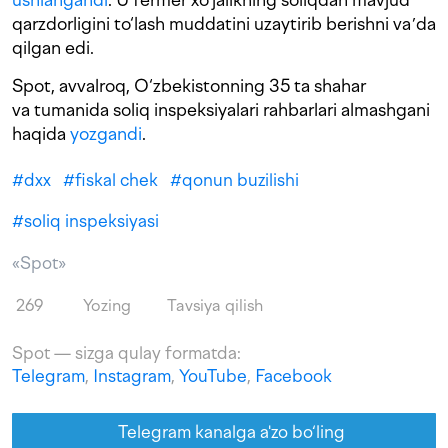
qarzdorligini to‘lash muddatini uzaytirib berishni vaʼda
qilgan edi.
Spot, avvalroq, O‘zbekistonning 35 ta shahar
va tumanida soliq inspeksiyalari rahbarlari almashgani
haqida
yozgandi
.
#
dxx
#
fiskal chek
#
qonun buzilishi
#
soliq inspeksiyasi
«Spot»
269
Yozing
Tavsiya qilish
Spot — sizga qulay formatda:
Telegram
,
Instagram
,
YouTube
,
Facebook
Telegram kanalga a'zo bo‘ling