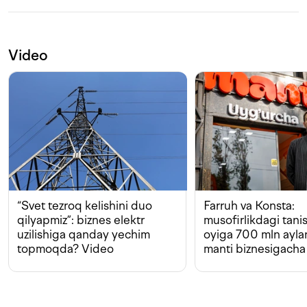
Video
“Svet tezroq kelishini duo
Farruh va Konsta:
qilyapmiz”: biznes elektr
musofirlikdagi tan
uzilishiga qanday yechim
oyiga 700 mln ayla
topmoqda? Video
manti biznesigacha