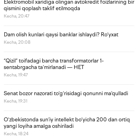
Elektromobil xaridiga olingan avtokredit foizlarining bir
qismini qoplash taklif etilmoqda
Kecha, 20:47
Dam olish kunlari qaysi banklar ishlaydi? Ro‘yxat
Kecha, 20:08
“Qizil” toifadagi barcha transformatorlar 1-
sentabrgacha ta‘mirlanadi — HET
Kecha, 19:47
Senat bozor nazorati to‘g‘risidagi qonunni ma’qulladi
Kecha, 19:31
O‘zbekistonda sun’iy intellekt bo‘yicha 200 dan ortiq
yangi loyiha amalga oshiriladi
Kecha, 18:24