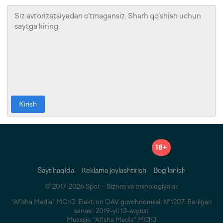
Kirish
18+
Sayt haqida
Reklama joylashtirish
Bog‘lanish
© 2017-2026 Spot – Biznes va texnologiyalar.
“Afisha Media” MChJ. Elektron OAV guvohnomasi: №1207. Berilgan
sanasi: 2019-yil 13-avgust
Muassis: “Afisha Media” MChJ