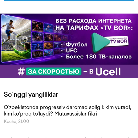
So‘nggi yangiliklar
O‘zbekistonda progressiv daromad solig‘i: kim yutadi,
kim ko‘proq to‘laydi? Mutaxassislar fikri
Kecha, 21:00