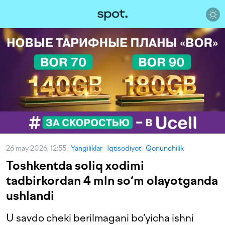
26 may 2026, 12:55
Yangiliklar
Iqtisodiyot
Qonunchilik
Toshkentda soliq xodimi
tadbirkordan 4 mln so‘m olayotganda
ushlandi
U savdo cheki berilmagani bo‘yicha ishni