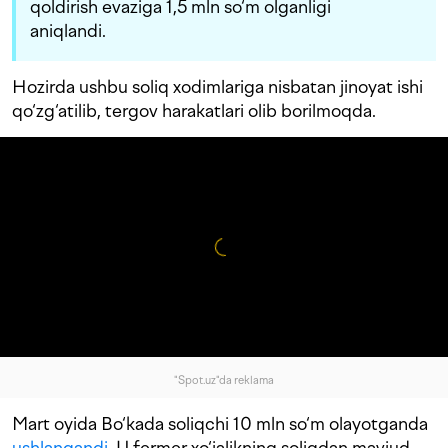
qoldirish evaziga 1,5 mln so‘m olganligi
aniqlandi.
Hozirda ushbu soliq xodimlariga nisbatan jinoyat ishi
qo‘zg‘atilib, tergov harakatlari olib borilmoqda.
"Spot.uz"da reklama
Mart oyida Bo‘kada soliqchi 10 mln so‘m olayotganda
ushlangandi
. U fermer xo‘jalikning soliqdan mavjud