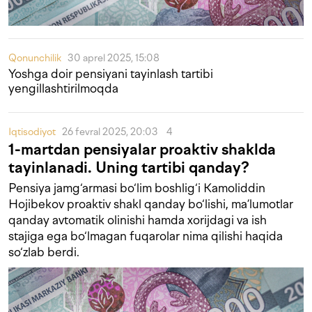
Qonunchilik
30 aprel 2025, 15:08
Yoshga doir pensiyani tayinlash tartibi
yengillashtirilmoqda
Iqtisodiyot
26 fevral 2025, 20:03
4
1-martdan pensiyalar proaktiv shaklda
tayinlanadi. Uning tartibi qanday?
Pensiya jamg‘armasi bo‘lim boshlig‘i Kamoliddin
Hojibekov proaktiv shakl qanday bo‘lishi, ma’lumotlar
qanday avtomatik olinishi hamda xorijdagi va ish
stajiga ega bo‘lmagan fuqarolar nima qilishi haqida
so‘zlab berdi.