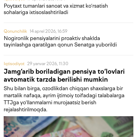
Poytaxt tumanlari sanoat va xizmat ko‘rsatish
sohalariga ixtisoslashtiriladi
Qonunchilik
14 aprel 2026, 16:59
Nogironlik pensiyalarini proaktiv shaklda
tayinlashga qaratilgan qonun Senatga yuborildi
Iqtisodiyot
29 yanvar 2026, 11:30
Jamg‘arib boriladigan pensiya to‘lovlari
avtomatik tarzda berilishi mumkin
Shu bilan birga, ozodlikdan chiqqan shaxslarga bir
martalik nafaqa, ayrim ijtimoiy toifadagi talabalarga
TTJga yo‘llanmalarni murojaatsiz berish
rejalashtirilmoqda.