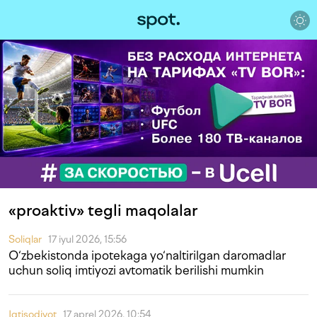
«proaktiv» tegli maqolalar
Soliqlar
17 iyul 2026, 15:56
O‘zbekistonda ipotekaga yo‘naltirilgan daromadlar
uchun soliq imtiyozi avtomatik berilishi mumkin
Iqtisodiyot
17 aprel 2026, 10:54