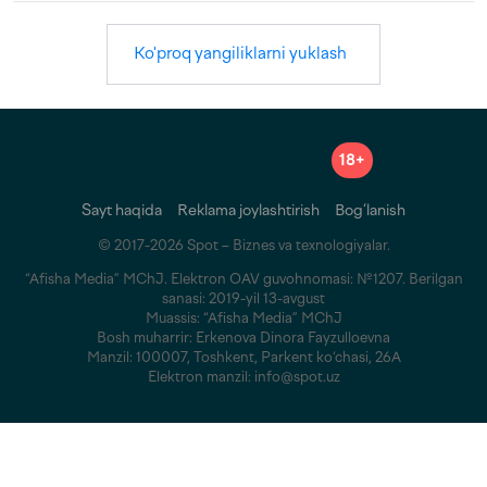
Ko'proq yangiliklarni yuklash
18+
Sayt haqida
Reklama joylashtirish
Bog‘lanish
© 2017-2026 Spot – Biznes va texnologiyalar.
“Afisha Media” MChJ. Elektron OAV guvohnomasi: №1207. Berilgan
sanasi: 2019-yil 13-avgust
Muassis: “Afisha Media” MChJ
Bosh muharrir: Erkenova Dinora Fayzulloevna
Manzil: 100007, Toshkent, Parkent ko‘chasi, 26A
Elektron manzil: info@spot.uz