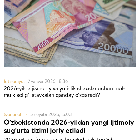
Iqtisodiyot
7 yanvar 2026, 18:36
2026-yilda jismoniy va yuridik shaxslar uchun mol-
mulk solig‘i stavkalari qanday o‘zgaradi?
Qonunchilik
5 noyabr 2025, 15:03
O‘zbekistonda 2026-yildan yangi ijtimoiy
sug‘urta tizimi joriy etiladi
2026-yildan fuqarolarga homiladorlik, tug‘ish