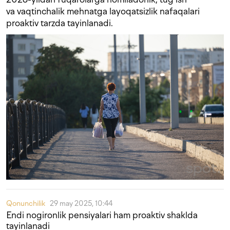
va vaqtinchalik mehnatga layoqatsizlik nafaqalari
proaktiv tarzda tayinlanadi.
Qonunchilik
29 may 2025, 10:44
Endi nogironlik pensiyalari ham proaktiv shaklda
tayinlanadi