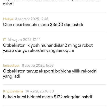
oshdi
Moliya
3 sentabr 2025, 12:45
Oltin narxi birinchi marta $3600 dan oshdi
IT
16 avgust 2025, 17:44
O‘zbekistonlik yosh muhandislar 2 mingta robot
yasab dunyo rekordini yangilamoqchi
Iqtisodiyot
11 avgust 2025, 16:53
O‘zbekiston tarvuz eksporti bo‘yicha yillik rekordni
yangiladi
Kriptoaktivlar
14 iyul 2025, 10:30
Bitkoin kursi birinchi marta $122 mingdan oshdi