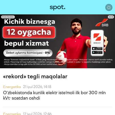
РЕКЛАМА
«rekord» tegli maqolalar
Energetika
21 iyul 2026, 14:18
O‘zbekistonda kunlik elektr iste’moli ilk bor 300 mln
kVt·soatdan oshdi
Energetika
17 iyul 2026, 12:46