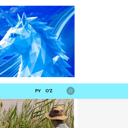
РУ
O‘Z
 валют
SD
11 915,64
+ 28,92 сум