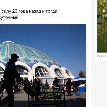
€ E
силу 23 года назад и тогда
₽ R
жуточный.
график
Реклам