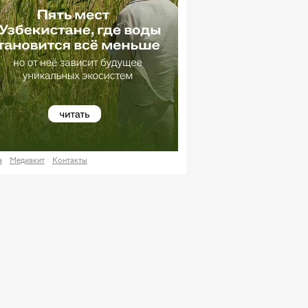
UR
13 749,46
+ 32,19 сум
UB
146,19
- 0,18 сум
 курса валют
а
Медиакит
Контакты