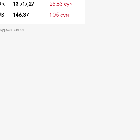
UR
13 717,27
- 25,83 сум
UB
146,37
- 1,05 сум
 курса валют