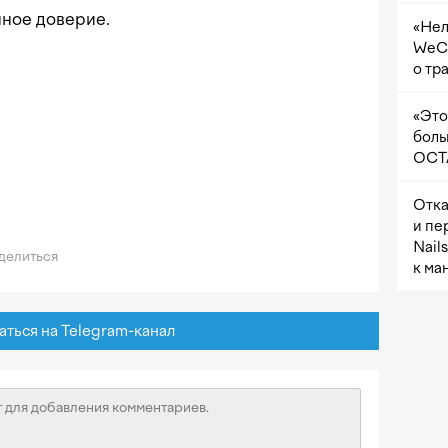
нное доверие.
«Нел
WeCh
о тр
«Это
боль
OCTA
Отка
и пе
Nail
делиться
к ма
ься на Telegram-канал