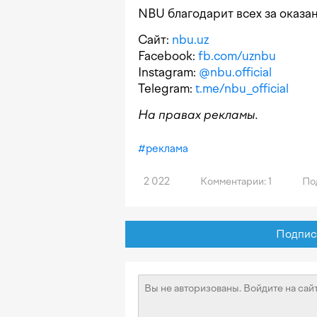
NBU благодарит всех за оказа
Сайт:
nbu.uz
Facebook:
fb.com/uznbu
Instagram:
@nbu.official
Telegram:
t.me/nbu_official
На правах рекламы.
#
реклама
2 022
Комментарии: 1
По
Подписат