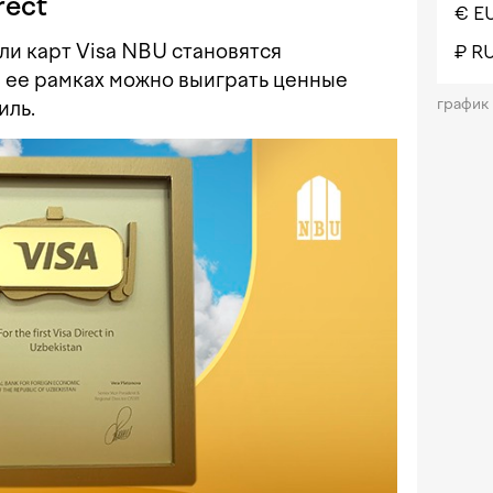
rect
€ E
ли карт Visa NBU становятся
₽ R
В ее рамках можно выиграть ценные
график
иль.