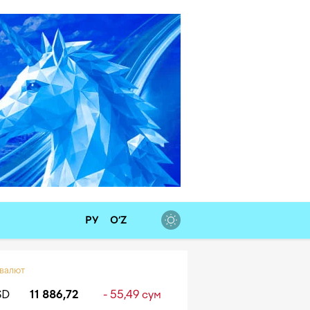
РУ
O‘Z
 валют
SD
11 886,72
- 55,49 сум