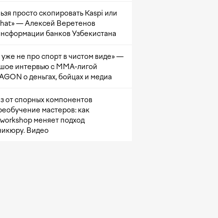
ьзя просто скопировать Kaspi или
at» — Алексей Веретенов
ансформации банков Узбекистана
 уже не про спорт в чистом виде» —
шое интервью с ММА-лигой
GON о деньгах, бойцах и медиа
з от спорных компонентов
реобучение мастеров: как
sworkshop меняет подход
никюру. Видео