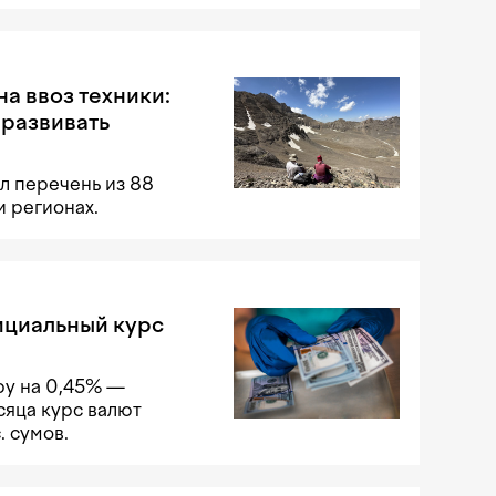
на ввоз техники:
 развивать
л перечень из 88
и регионах.
ициальный курс
ру на 0,45% —
сяца курс валют
. сумов.