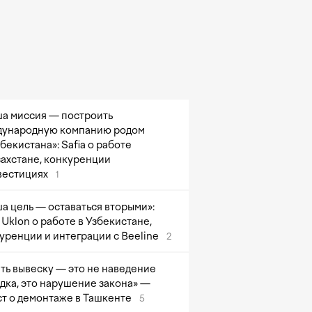
а миссия — построить
ународную компанию родом
збекистана»: Safia о работе
захстане, конкуренции
вестициях
1
а цель — оставаться вторыми»:
Uklon о работе в Узбекистане,
уренции и интеграции с Beeline
2
ть вывеску — это не наведение
дка, это нарушение закона» —
т о демонтаже в Ташкенте
5