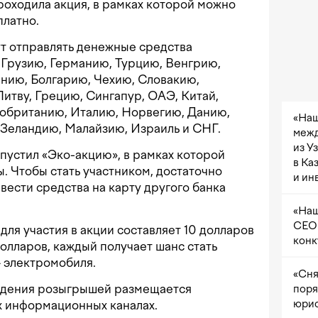
проходила акция, в рамках которой можно
платно.
т отправлять денежные средства
 Грузию, Германию, Турцию, Венгрию,
ынию, Болгарию, Чехию, Словакию,
итву, Грецию, Сингапур, ОАЭ, Китай,
обританию, Италию, Норвегию, Данию,
«Наш
Зеландию, Малайзию, Израиль и СНГ.
межд
из У
апустил «Эко-акцию», в рамках которой
в Ка
. Чтобы стать участником, достаточно
и ин
вести средства на карту другого банка
«Наш
CEO 
ля участия в акции составляет 10 долларов
конк
олларов, каждый получает шанс стать
 электромобиля.
«Сня
едения розыгрышей размещается
поря
юрис
х информационных каналах.