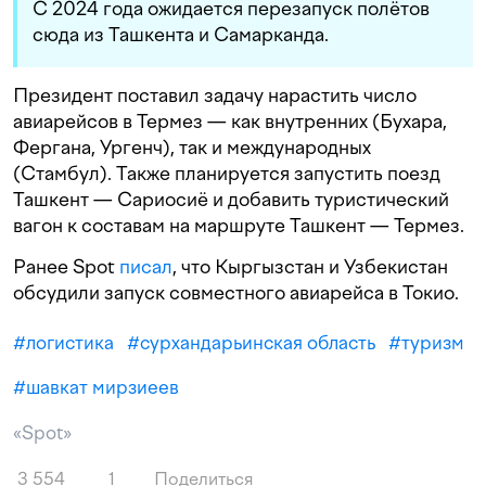
С 2024 года ожидается перезапуск полётов
сюда из Ташкента и Самарканда.
Президент поставил задачу нарастить число
авиарейсов в Термез — как внутренних (Бухара,
Фергана, Ургенч), так и международных
(Стамбул). Также планируется запустить поезд
Ташкент — Сариосиё и добавить туристический
вагон к составам на маршруте Ташкент — Термез.
Ранее Spot
писал
, что Кыргызстан и Узбекистан
обсудили запуск совместного авиарейса в Токио.
#
логистика
#
сурхандарьинская область
#
туризм
#
шавкат мирзиеев
«Spot»
3 554
1
Поделиться