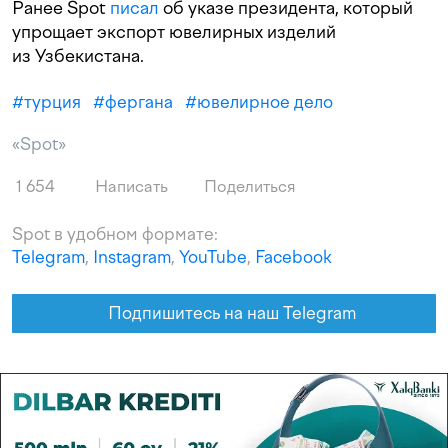
Ранее Spot
писал
об указе президента, который
упрощает экспорт ювелирных изделий
из Узбекистана.
#
турция
#
фергана
#
ювелирное дело
«Spot»
1 654
Написать
Поделиться
Spot в удобном формате:
Telegram
,
Instagram
,
YouTube
,
Facebook
Подпишитесь на наш Telegram