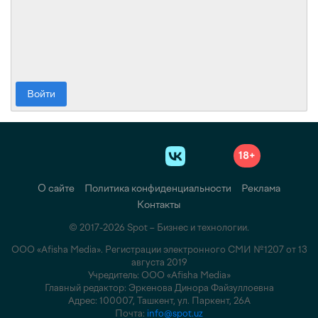
Войти
18+
О сайте
Политика конфиденциальности
Реклама
Контакты
© 2017-2026 Spot – Бизнес и технологии.
ООО «Afisha Media». Регистрации электронного СМИ №1207 от 13
августа 2019
Учредитель: ООО «Afisha Media»
Главный редактор: Эркенова Динора Файзуллоевна
Адрес: 100007, Ташкент, ул. Паркент, 26А
Почта:
info@spot.uz