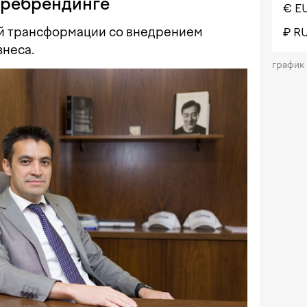
о ребрендинге
€ E
ой трансформации со внедрением
₽ R
знеса.
график