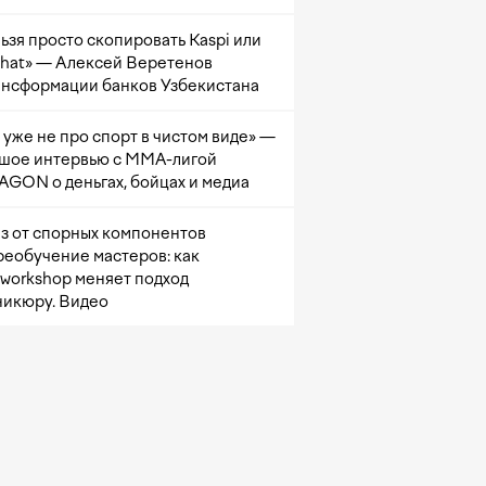
ьзя просто скопировать Kaspi или
at» — Алексей Веретенов
ансформации банков Узбекистана
 уже не про спорт в чистом виде» —
шое интервью с ММА-лигой
GON о деньгах, бойцах и медиа
з от спорных компонентов
реобучение мастеров: как
sworkshop меняет подход
никюру. Видео