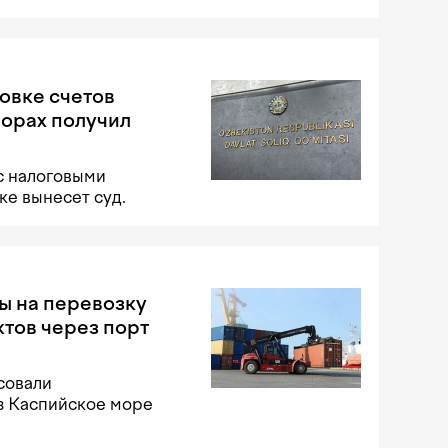
овке счетов
порах получил
с налоговыми
е вынесет суд.
ы на перевозку
тов через порт
совали
з Каспийское море