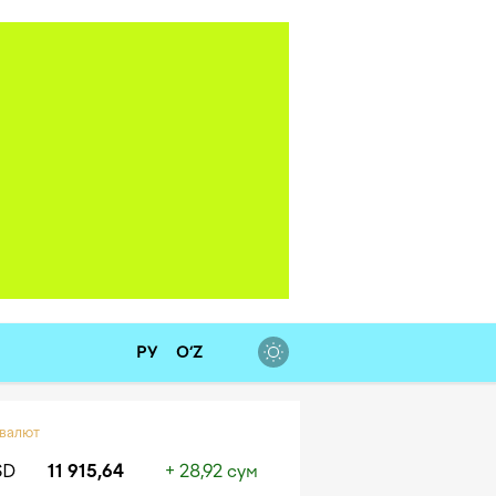
РУ
O‘Z
 валют
SD
11 915,64
+ 28,92 сум