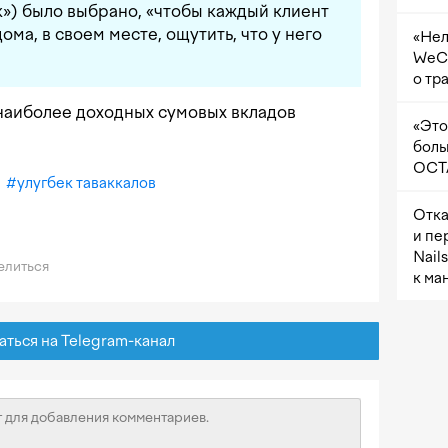
») было выбрано, «чтобы каждый клиент
ома, в своем месте, ощутить, что у него
«Нел
WeCh
о тр
наиболее доходных сумовых вкладов
«Это
боль
OCTA
#
улугбек таваккалов
Отка
и пе
Nail
литься
к ма
ься на Telegram-канал