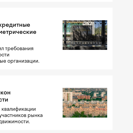
 кредитные
ометрические
ил требования
ости
ые организации.
акон
сти
к квалификации
участников рынка
едвижимости.