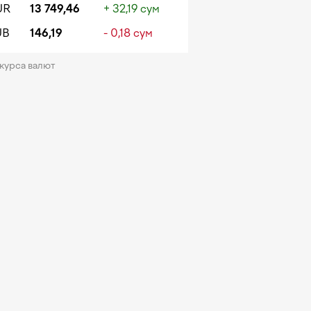
UR
13 749,46
+ 32,19 сум
UB
146,19
- 0,18 сум
 курса валют