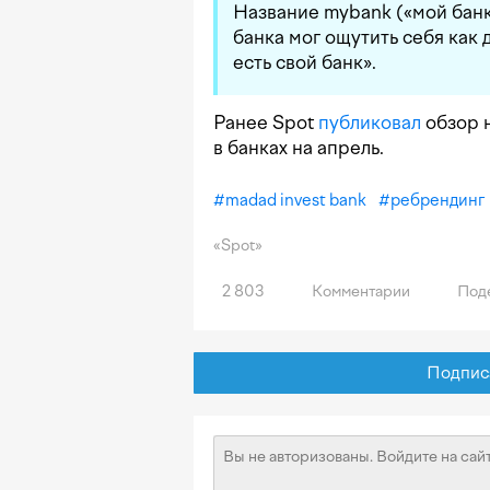
Название mybank («мой банк
банка мог ощутить себя как д
есть свой банк».
Ранее Spot
публиковал
обзор 
в банках на апрель.
#
madad invest bank
#
ребрендинг
«Spot»
2 803
Комментарии
Поде
Подписат