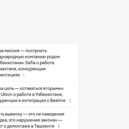
а миссия — построить
ународную компанию родом
збекистана»: Safia о работе
захстане, конкуренции
вестициях
1
а цель — оставаться вторыми»:
Uklon о работе в Узбекистане,
уренции и интеграции с Beeline
2
ть вывеску — это не наведение
дка, это нарушение закона» —
т о демонтаже в Ташкенте
5