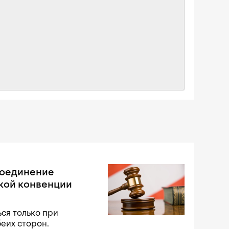
соединение
кой конвенции
ся только при
беих сторон.