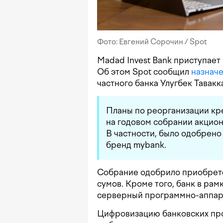
Фото: Евгений Сорочин / Spot
Madad Invest Bank приступает
Об этом Spot сообщил
назнач
частного банка Улугбек Тавакк
Планы по реорганизации к
на годовом собрании акцио
В частности, было одобрен
бренд mybank.
Собрание одобрило приобрете
сумов. Кроме того, банк в ра
серверный программно-аппара
Цифровизацию банковских про