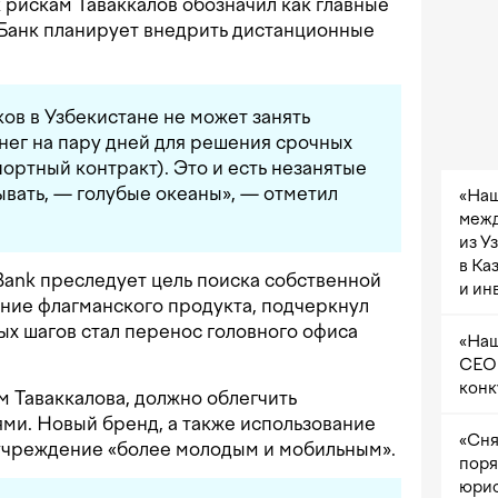
к рискам Таваккалов обозначил как главные
Банк планирует внедрить дистанционные
ков в Узбекистане не может занять
ег на пару дней для решения срочных
ортный контракт). Это и есть незанятые
ывать, — голубые океаны», — отметил
«Наш
межд
из У
в Ка
ank преследует цель поиска собственной
и ин
ние флагманского продукта, подчеркнул
х шагов стал перенос головного офиса
«Наш
CEO 
конк
м Таваккалова, должно облегчить
ми. Новый бренд, а также использование
«Сня
 учреждение «более молодым и мобильным».
поря
юрис