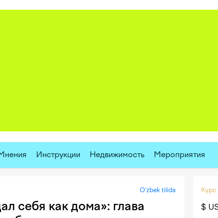
Мнения
Инструкции
Недвижимость
Мероприятия
O‘zbek tilida
Курс
л себя как дома»: глава
$ U