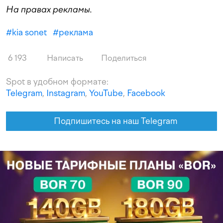
На правах рекламы.
#
kia sonet
#
реклама
6 193
Написать
Поделиться
Spot в удобном формате:
Telegram
,
Instagram
,
YouTube
,
Facebook
Подпишитесь на наш Telegram