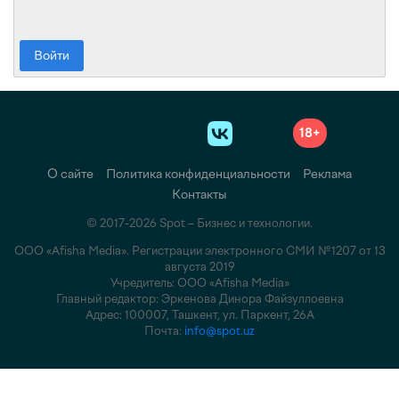
Войти
18+
О сайте
Политика конфиденциальности
Реклама
Контакты
© 2017-2026 Spot – Бизнес и технологии.
ООО «Afisha Media». Регистрации электронного СМИ №1207 от 13
августа 2019
Учредитель: ООО «Afisha Media»
Главный редактор: Эркенова Динора Файзуллоевна
Адрес: 100007, Ташкент, ул. Паркент, 26А
Почта:
info@spot.uz