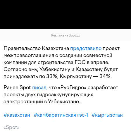
Реклама на Spot.uz
Правительство Казахстана
представило
проект
межправсоглашения о создании совместной
компании для строительства ГЭС в апреле.
Согласно ему, Узбекистану и Казахстану будет
принадлежать по 33%, Кыргызстану — 34%.
Ранее Spot
писал
, что «РусГидро» разработает
проекты двух гидроаккумулирующих
электростанций в Узбекистане.
#
казахстан
#
камбаратинская гэс-1
#
кыргызстан
«Spot»