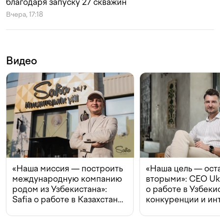
благодаря запуску 27 скважин
Вчера, 17:18
Видео
«Наша миссия — построить
«Наша цель — ост
международную компанию
вторыми»: CEO Uk
родом из Узбекистана»:
о работе в Узбеки
Safia о работе в Казахстане,
конкуренции и ин
конкуренции и инвестициях
с Beeline