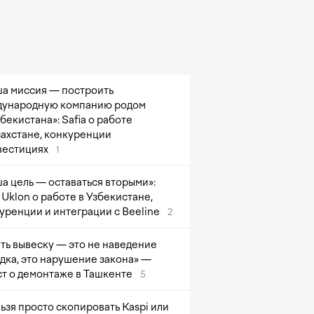
а миссия — построить
ународную компанию родом
збекистана»: Safia о работе
захстане, конкуренции
вестициях
1
а цель — оставаться вторыми»:
Uklon о работе в Узбекистане,
уренции и интеграции с Beeline
2
ть вывеску — это не наведение
дка, это нарушение закона» —
т о демонтаже в Ташкенте
5
ьзя просто скопировать Kaspi или