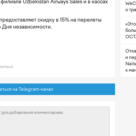
 филиале Uzbekistan Airways Sales и в кассах
WeCh
о тр
ia предоставляет скидку в 15% на перелеты
«Это
 Дня независимости.
боль
OCTA
Отка
и пе
Nail
литься
к ма
ься на Telegram-канал