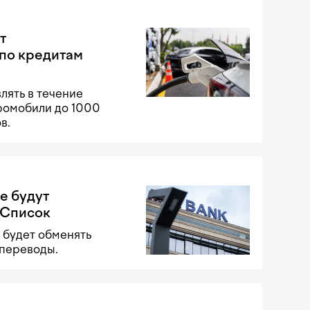
т
по кредитам
лять в течение
тромобили до 1000
в.
е будут
 Список
 будет обменять
 переводы.