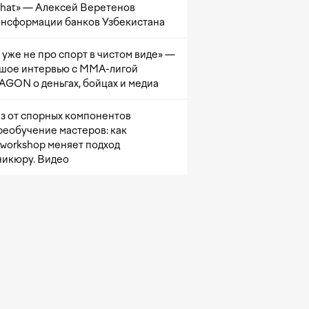
at» — Алексей Веретенов
ансформации банков Узбекистана
 уже не про спорт в чистом виде» —
шое интервью с ММА-лигой
GON о деньгах, бойцах и медиа
з от спорных компонентов
реобучение мастеров: как
sworkshop меняет подход
никюру. Видео