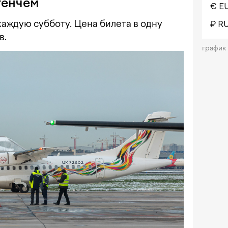
генчем
€ E
аждую субботу. Цена билета в одну
₽ R
в.
график