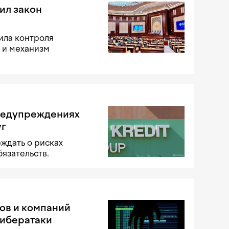
ил закон
ила контроля
 и механизм
предупреждениях
уг
ждать о рисках
язательств.
нов и компаний
кибератаки