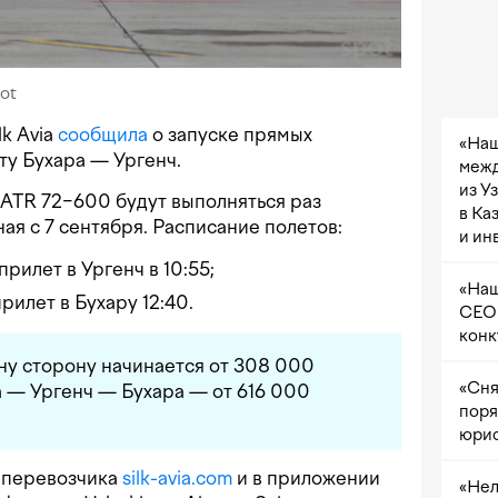
ot
k Avia
сообщила
о запуске прямых
«Наш
ту Бухара — Ургенч.
межд
из У
ATR 72−600 будут выполняться раз
в Ка
ая с 7 сентября. Расписание полетов:
и ин
прилет в Ургенч в 10:55;
«Наш
прилет в Бухару 12:40.
CEO 
конк
ну сторону начинается от 308 000
«Сня
а — Ургенч — Бухара — от 616 000
поря
юрис
е перевозчика
silk-avia.com
и в приложении
«Нел