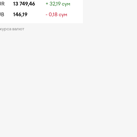
UR
13 749,46
+ 32,19 сум
UB
146,19
- 0,18 сум
 курса валют