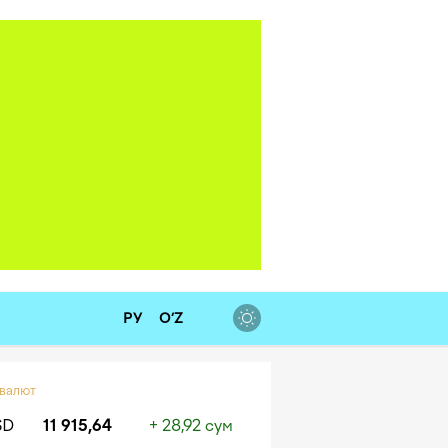
РУ
O‘Z
 валют
SD
11 915,64
+ 28,92 сум