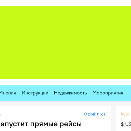
Мнения
Инструкции
Недвижимость
Мероприятия
O‘zbek tilida
Курс
с
е запустит прямые рейсы
$ U