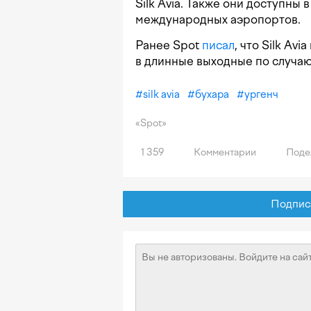
Silk Avia. Также они доступны в
международных аэропортов.
Ранее Spot
писал
, что Silk Av
в длинные выходные по случаю
#
silk avia
#
бухара
#
ургенч
«Spot»
1 359
Комментарии
Поде
Подписат