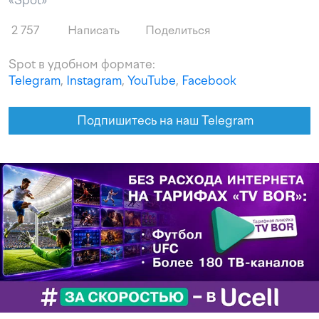
«Spot»
2 757
Написать
Поделиться
Spot в удобном формате:
Telegram
,
Instagram
,
YouTube
,
Facebook
Подпишитесь на наш Telegram