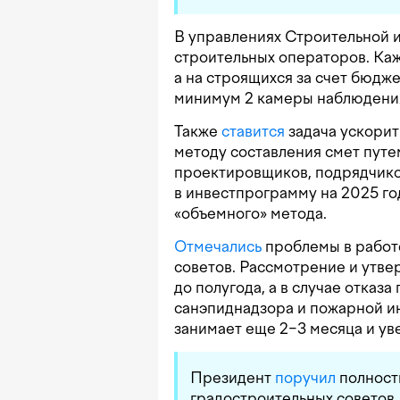
В управлениях Строительной 
строительных операторов. Ка
а на строящихся за счет бюдже
минимум 2 камеры наблюдени
Также
ставится
задача ускорит
методу составления смет путе
проектировщиков, подрядчико
в инвестпрограмму на 2025 го
«объемного» метода.
Отмечались
проблемы в работ
советов. Рассмотрение и утв
до полугода, а в случае отказ
санэпиднадзора и пожарной 
занимает еще 2−3 месяца и ув
Президент
поручил
полност
градостроительных советов.