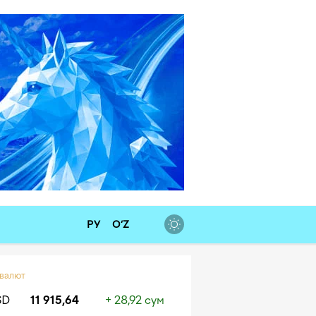
РУ
O‘Z
 валют
SD
11 915,64
+ 28,92 сум