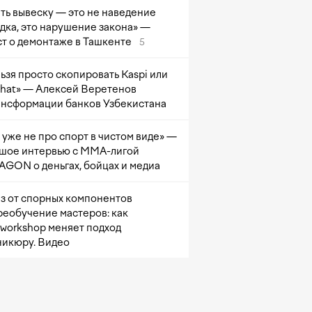
ть вывеску — это не наведение
дка, это нарушение закона» —
т о демонтаже в Ташкенте
5
ьзя просто скопировать Kaspi или
at» — Алексей Веретенов
ансформации банков Узбекистана
 уже не про спорт в чистом виде» —
шое интервью с ММА-лигой
GON о деньгах, бойцах и медиа
з от спорных компонентов
реобучение мастеров: как
sworkshop меняет подход
никюру. Видео