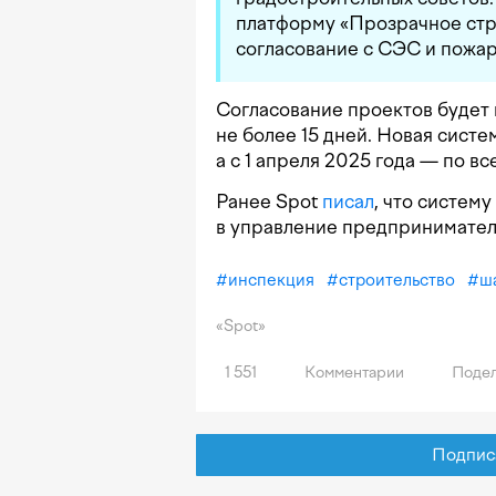
платформу «Прозрачное стр
согласование с СЭС и пожа
Согласование проектов будет 
не более 15 дней. Новая систе
а с 1 апреля 2025 года — по вс
Ранее Spot
писал
, что систем
в управление предпринимател
#
инспекция
#
строительство
#
ш
«Spot»
1 551
Комментарии
Подел
Подписат