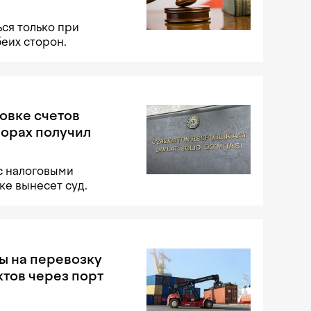
ся только при
беих сторон.
овке счетов
порах получил
с налоговыми
е вынесет суд.
ы на перевозку
тов через порт