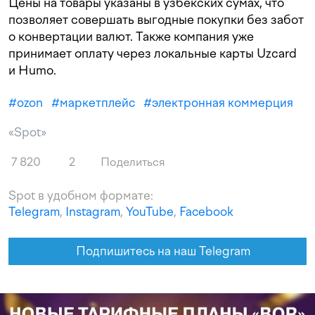
Цены на товары указаны в узбекских сумах, что
позволяет совершать выгодные покупки без забот
о конвертации валют. Также компания уже
принимает оплату через локальные карты Uzcard
и Humo.
#
ozon
#
маркетплейс
#
электронная коммерция
«Spot»
7 820
2
Поделиться
Spot в удобном формате:
Telegram
,
Instagram
,
YouTube
,
Facebook
Подпишитесь на наш Telegram