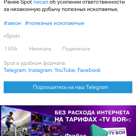
Ранее Spot
писал
об усилении ответственности
за незаконную добычу полезных ископаемых.
#
закон
#
полезные ископаемые
«Spot»
1 506
Написать
Поделиться
Spot в удобном формате:
Telegram
,
Instagram
,
YouTube
,
Facebook
Подпишитесь на наш Telegram