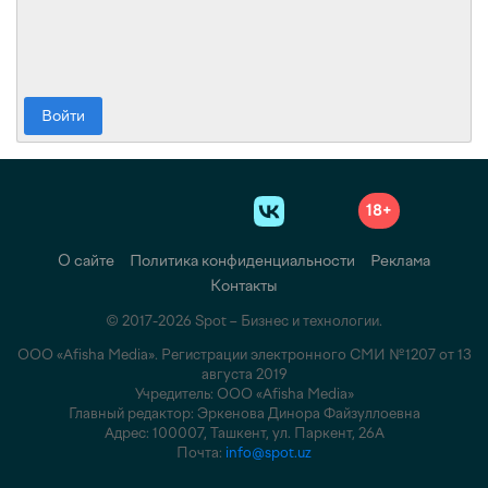
Войти
18+
О сайте
Политика конфиденциальности
Реклама
Контакты
© 2017-2026 Spot – Бизнес и технологии.
ООО «Afisha Media». Регистрации электронного СМИ №1207 от 13
августа 2019
Учредитель: ООО «Afisha Media»
Главный редактор: Эркенова Динора Файзуллоевна
Адрес: 100007, Ташкент, ул. Паркент, 26А
Почта:
info@spot.uz