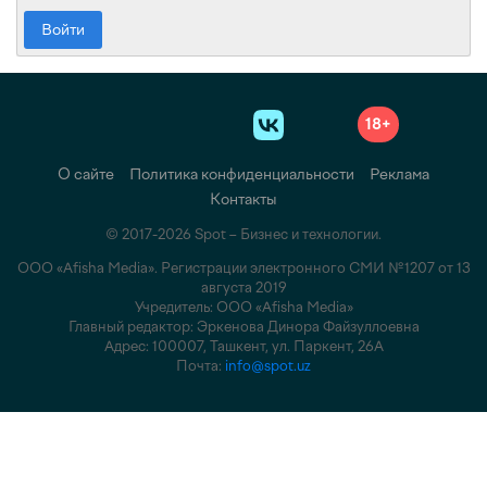
Войти
18+
О сайте
Политика конфиденциальности
Реклама
Контакты
© 2017-2026 Spot – Бизнес и технологии.
ООО «Afisha Media». Регистрации электронного СМИ №1207 от 13
августа 2019
Учредитель: ООО «Afisha Media»
Главный редактор: Эркенова Динора Файзуллоевна
Адрес: 100007, Ташкент, ул. Паркент, 26А
Почта:
info@spot.uz