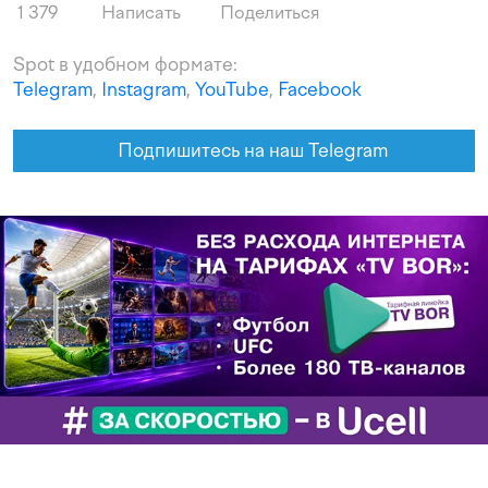
1 379
Написать
Поделиться
Spot в удобном формате:
Telegram
,
Instagram
,
YouTube
,
Facebook
Подпишитесь на наш Telegram