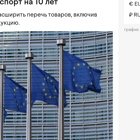
порт на 10 лет
€ E
асширить перечь товаров, включив
₽ R
укцию.
график