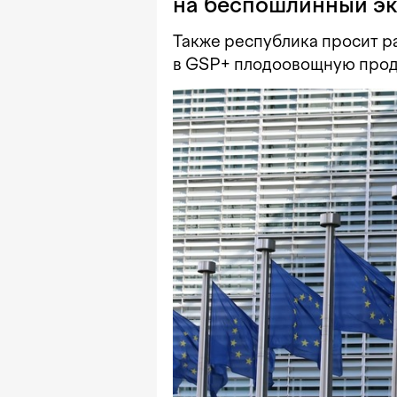
на беспошлинный экс
Также республика просит р
в GSP+ плодоовощную прод