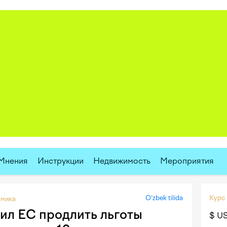
Мнения
Инструкции
Недвижимость
Мероприятия
O‘zbek tilida
Курс
мика
ил ЕС продлить льготы
$ U