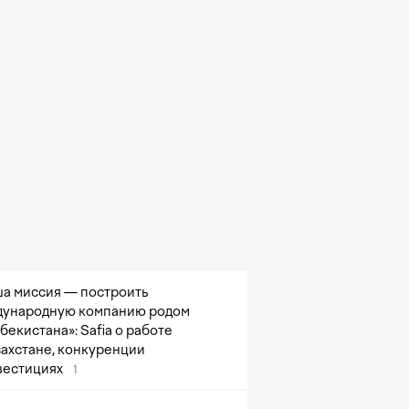
а миссия — построить
ународную компанию родом
збекистана»: Safia о работе
захстане, конкуренции
вестициях
1