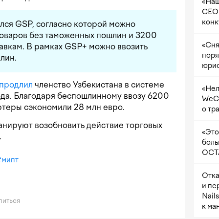
«Наш
CEO 
конк
лся GSP, согласно которой можно
товаров без таможенных пошлин и 3200
«Сня
авкам. В рамках GSP+ можно ввозить
поря
лин.
юрис
продлил
членство Узбекистана в системе
«Нел
да. Благодаря беспошлинному ввозу 6200
WeCh
ртеры сэкономили 28 млн евро.
о тр
анируют возобновить действие торговых
«Это
.
боль
OCTA
#
мипт
Отка
и пе
Nail
иться
к ма