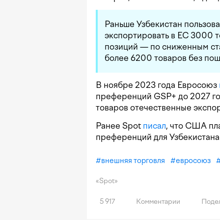
Раньше Узбекистан пользова
экспортировать в ЕС 3000 
позиций — по сниженным ст
более 6200 товаров без пош
В ноябре 2023 года Евросоюз
преференций GSP+ до 2027 го
товаров отечественные экспо
Ранее Spot
писал
, что США пл
преференций для Узбекистана
#
внешняя торговля
#
евросоюз
«Spot»
5 917
Комментарии
Подел