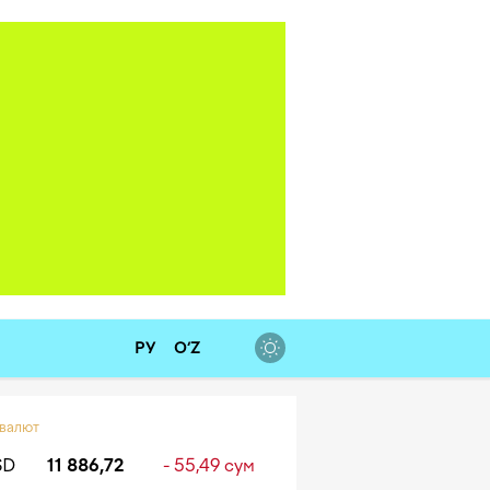
РУ
O‘Z
 валют
SD
11 886,72
- 55,49 сум