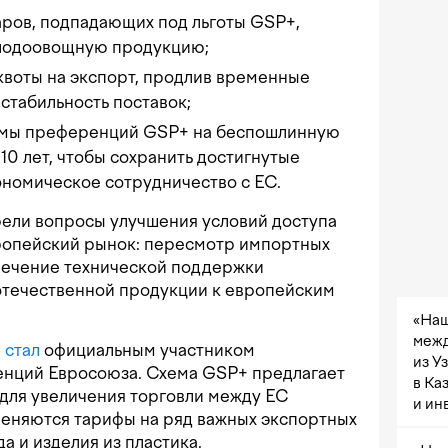
аров, подпадающих под льготы GSP+,
плодоовощную продукцию;
квоты на экспорт, продлив временные
стабильность поставок;
емы преференций GSP+ на беспошлинную
 10 лет, чтобы сохранить достигнутые
кономическое сотрудничество с ЕС.
рели вопросы улучшения условий доступа
вропейский рынок: пересмотр импортных
влечение технической поддержки
 отечественной продукции к европейским
«Наш
межд
н
стал
официальным участником
из У
нций Евросоюза. Схема GSP+ предлагает
в Ка
для увеличения торговли между ЕС
и ин
меняются тарифы на ряд важных экспортных
да и изделия из пластика.