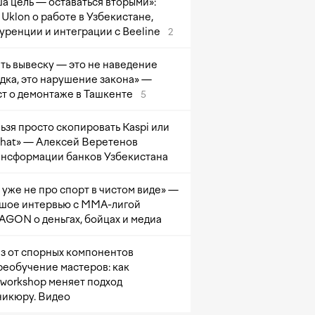
а цель — оставаться вторыми»:
Uklon о работе в Узбекистане,
уренции и интеграции с Beeline
2
ть вывеску — это не наведение
дка, это нарушение закона» —
т о демонтаже в Ташкенте
5
ьзя просто скопировать Kaspi или
at» — Алексей Веретенов
ансформации банков Узбекистана
 уже не про спорт в чистом виде» —
шое интервью с ММА-лигой
GON о деньгах, бойцах и медиа
з от спорных компонентов
реобучение мастеров: как
sworkshop меняет подход
никюру. Видео