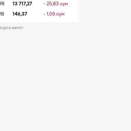
UR
13 717,27
- 25,83 сум
UB
146,37
- 1,05 сум
 курса валют