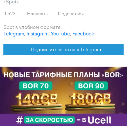
«Spot»
1 523
Написать
Поделиться
Spot в удобном формате:
Telegram
,
Instagram
,
YouTube
,
Facebook
Подпишитесь на наш Telegram