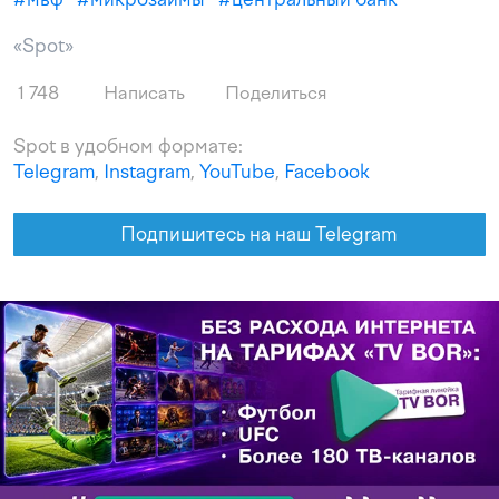
«Spot»
1 748
Написать
Поделиться
Spot в удобном формате:
Telegram
,
Instagram
,
YouTube
,
Facebook
Подпишитесь на наш Telegram