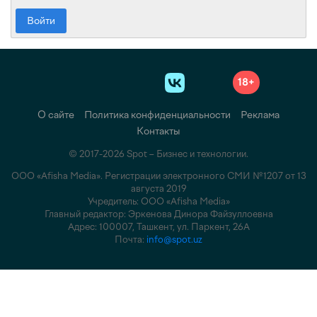
Войти
18+
О сайте
Политика конфиденциальности
Реклама
Контакты
© 2017-2026 Spot – Бизнес и технологии.
ООО «Afisha Media». Регистрации электронного СМИ №1207 от 13
августа 2019
Учредитель: ООО «Afisha Media»
Главный редактор: Эркенова Динора Файзуллоевна
Адрес: 100007, Ташкент, ул. Паркент, 26А
Почта:
info@spot.uz