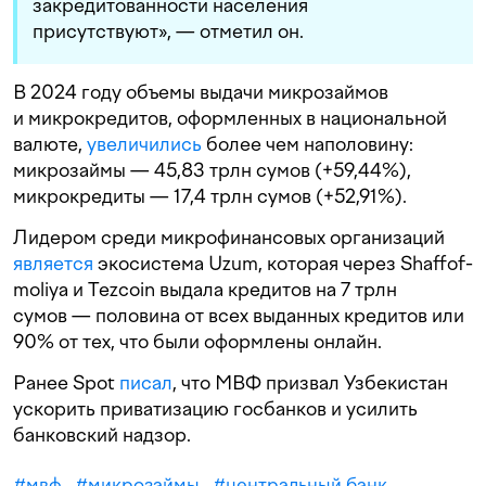
закредитованности населения
присутствуют», — отметил он.
В 2024 году объемы выдачи микрозаймов
и микрокредитов, оформленных в национальной
валюте,
увеличились
более чем наполовину:
микрозаймы — 45,83 трлн сумов (+59,44%),
микрокредиты — 17,4 трлн сумов (+52,91%).
Лидером среди микрофинансовых организаций
является
экосистема Uzum, которая через Shaffof-
moliya и Tezcoin выдала кредитов на 7 трлн
сумов — половина от всех выданных кредитов или
90% от тех, что были оформлены онлайн.
Ранее Spot
писал
, что МВФ призвал Узбекистан
ускорить приватизацию госбанков и усилить
банковский надзор.
#
мвф
#
микрозаймы
#
центральный банк