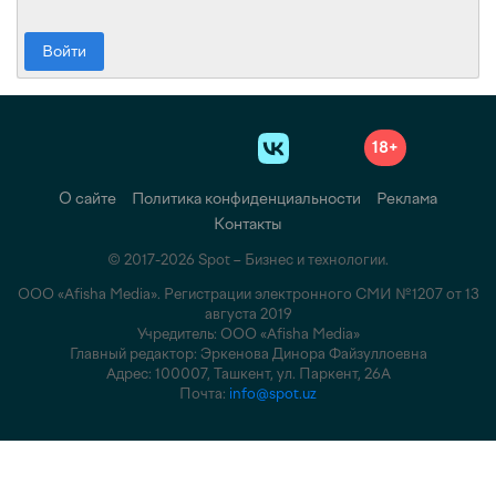
Войти
18+
О сайте
Политика конфиденциальности
Реклама
Контакты
© 2017-2026 Spot – Бизнес и технологии.
ООО «Afisha Media». Регистрации электронного СМИ №1207 от 13
августа 2019
Учредитель: ООО «Afisha Media»
Главный редактор: Эркенова Динора Файзуллоевна
Адрес: 100007, Ташкент, ул. Паркент, 26А
Почта:
info@spot.uz