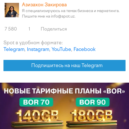
Азизахон Закирова
Я специализируюсь на темах бизнеса и маркетинга.
Пишите мне на info@spot.uz.
7 580
1
Поделиться
Spot в удобном формате:
Telegram
,
Instagram
,
YouTube
,
Facebook
Подпишитесь на наш Telegram