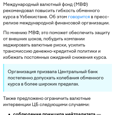
Международный валютный фонд (МВФ)
рекомендовал повысить гибкость обменного
курса в Узбекистане. Об этом
говорится
в пресс-
релизе международной финансовой организации.
По мнению МВФ, это поможет обеспечить защиту
от внешних шоков,
побудить
компании
хеджировать
валютные
риски
,
усилить
трансмиссию
денежно
-кредитной
политики
и
избежать
постоянных
ожиданий
снижения
курса.
Организация призвала Центральный банк
постепенно
допускать
колебания
обменного
курса
в
более
широких
пределах.
Также предложено ограничить валютные
интервенции ЦБ следующими случаями:
соблюдение принципа нейтралитета
—