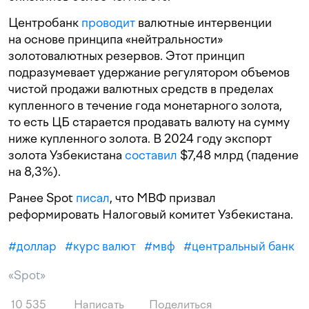
Центробанк
проводит
валютные интервенции
на основе принципа «нейтральности»
золотовалютных резервов. Этот принцип
подразумевает удержание регулятором объемов
чистой продажи валютных средств в пределах
купленного в течение года монетарного золота,
то есть ЦБ старается продавать валюту на сумму
ниже купленного золота. В 2024 году экспорт
золота Узбекистана
составил
$7,48 млрд (падение
на 8,3%).
Ранее Spot
писал
, что МВФ призвал
реформировать Налоговый комитет Узбекистана.
#
доллар
#
курс валют
#
мвф
#
центральный банк
«Spot»
10 535
Написать
Поделиться