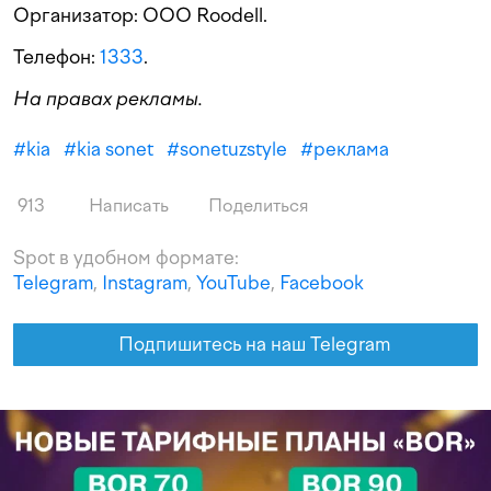
Организатор: ООО Roodell.
Телефон:
1333
.
На правах рекламы.
#
kia
#
kia sonet
#
sonetuzstyle
#
реклама
913
Написать
Поделиться
Spot в удобном формате:
Telegram
,
Instagram
,
YouTube
,
Facebook
Подпишитесь на наш Telegram