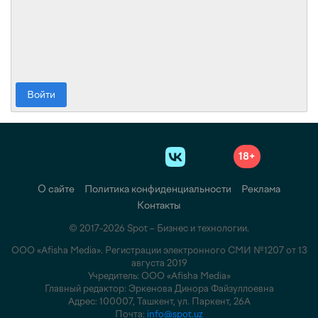
Войти
18+
О сайте
Политика конфиденциальности
Реклама
Контакты
© 2017-2026 Spot – Бизнес и технологии.
ООО «Afisha Media». Регистрации электронного СМИ №1207 от 13
августа 2019
Учредитель: ООО «Afisha Media»
Главный редактор: Эркенова Динора Файзуллоевна
Адрес: 100007, Ташкент, ул. Паркент, 26А
Почта:
info@spot.uz