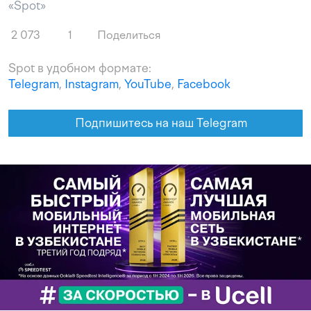
«Spot»
2 073
1
Поделиться
Spot в удобном формате:
Telegram
,
Instagram
,
YouTube
,
Facebook
Подпишитесь на наш Telegram