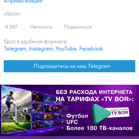
#
приватизация
«Spot»
4 267
Написать
Поделиться
Spot в удобном формате:
Telegram
,
Instagram
,
YouTube
,
Facebook
Подпишитесь на наш Telegram