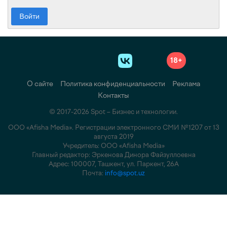
Войти
18+
О сайте
Политика конфиденциальности
Реклама
Контакты
© 2017-2026 Spot – Бизнес и технологии.
ООО «Afisha Media». Регистрации электронного СМИ №1207 от 13
августа 2019
Учредитель: ООО «Afisha Media»
Главный редактор: Эркенова Динора Файзуллоевна
Адрес: 100007, Ташкент, ул. Паркент, 26А
Почта:
info@spot.uz