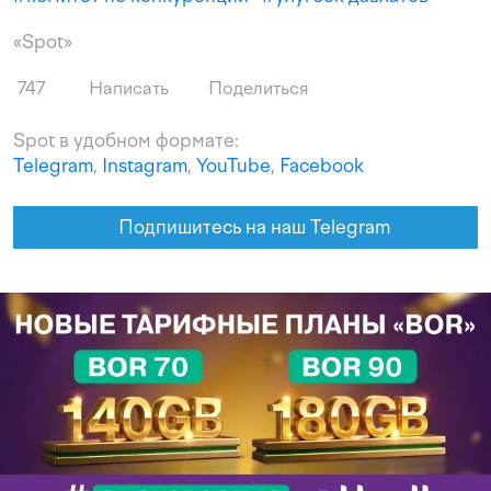
«Spot»
747
Написать
Поделиться
Spot в удобном формате:
Telegram
,
Instagram
,
YouTube
,
Facebook
Подпишитесь на наш Telegram