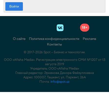
Войти
18+
О сайте
Политика конфиденциальности
Реклама
Контакты
© 2017-2026 Spot – Бизнес и технологии.
ООО «Afisha Media». Регистрации электронного СМИ №1207 от 13
августа 2019
Учредитель: ООО «Afisha Media»
Главный редактор: Эркенова Динора Файзуллоевна
Адрес: 100007, Ташкент, ул. Паркент, 26А
Почта:
info@spot.uz