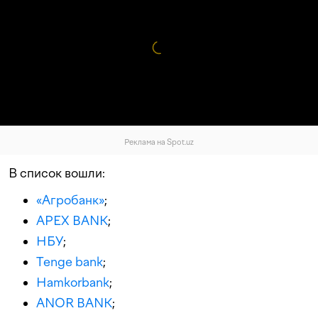
Реклама на Spot.uz
В список вошли:
«Агробанк»
;
APEX BANK
;
НБУ
;
Tenge bank
;
Hamkorbank
;
ANOR BANK
;