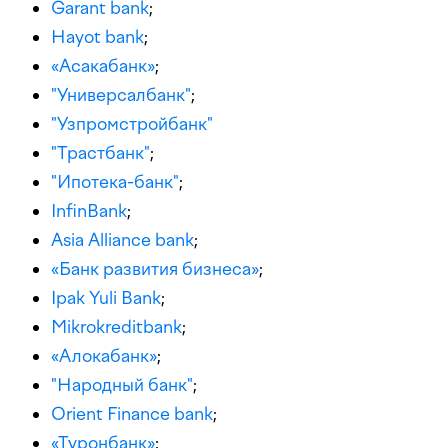
Garant bank
;
Hayot bank
;
«Асакабанк»
;
"Универсалбанк"
;
"Узпромстройбанк"
"Трастбанк"
;
"Ипотека-банк"
;
InfinBank
;
Asia Alliance bank
;
«Банк развития бизнеса»
;
Ipak Yuli Bank
;
Mikrokreditbank
;
«Алокабанк»
;
"Народный банк"
;
Orient Finance bank
;
«Туронбанк»
;