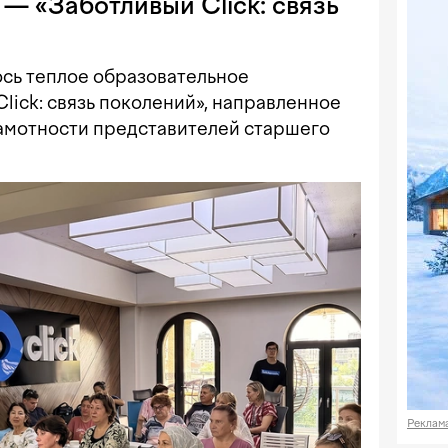
— «Заботливый Click: связь
€ E
₽ R
лось теплое образовательное
график
lick: связь поколений», направленное
амотности представителей старшего
Реклам