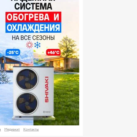
UR
13 749,46
+ 32,19 сум
UB
146,19
- 0,18 сум
 курса валют
а
Медиакит
Контакты