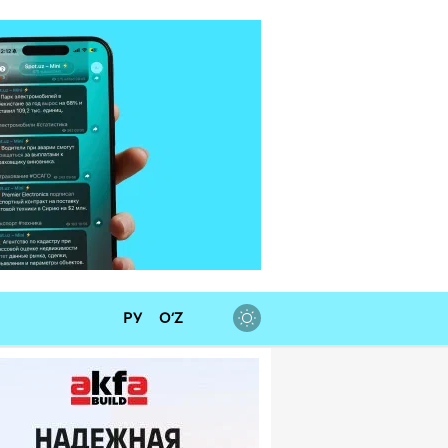
РУ
O‘Z
 валют
SD
11 915,64
+ 28,92 сум