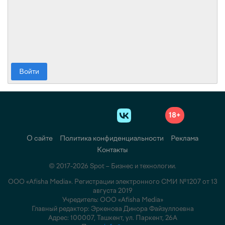
Войти
18+
О сайте
Политика конфиденциальности
Реклама
Контакты
© 2017-2026 Spot – Бизнес и технологии.
ООО «Afisha Media». Регистрации электронного СМИ №1207 от 13
августа 2019
Учредитель: ООО «Afisha Media»
Главный редактор: Эркенова Динора Файзуллоевна
Адрес: 100007, Ташкент, ул. Паркент, 26А