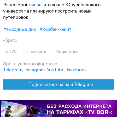
Ранее Spot
писал
, что возле Юнусабадского
универсама планируют построить новый
путепровод.
#
выходные дни
#
курбан-хайит
«Spot»
10 770
Написать
Поделиться
Spot в удобном формате:
Telegram
,
Instagram
,
YouTube
,
Facebook
Подпишитесь на наш Telegram