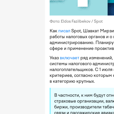
Фото: Eldos Fazilbekov / Spot
Как
писал
Spot, Шавкат Мирзиё
работы налоговых органов и о
администрированию. Планирует
сфере и применение проактив
Указ
включает
ряд изменений,
системы налогового админист
налогоплательщиков. С 1 июля 
критериев, согласно которым 
в категорию крупных.
В частности, к ним будут от
страховые организации, ва
биржи, производители таба
связи и пассажирские авиак