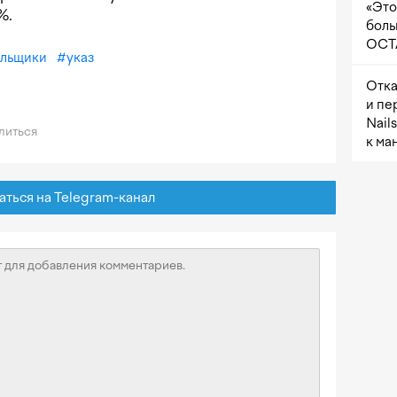
«Это
%.
боль
OCTA
ельщики
#
указ
Отка
и пе
Nail
литься
к ма
ься на Telegram-канал