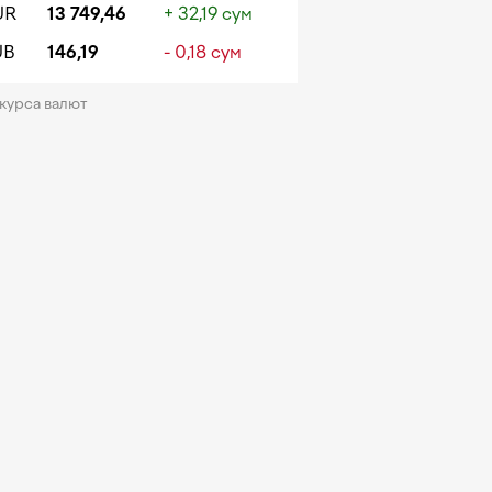
UR
13 749,46
+ 32,19 сум
UB
146,19
- 0,18 сум
 курса валют