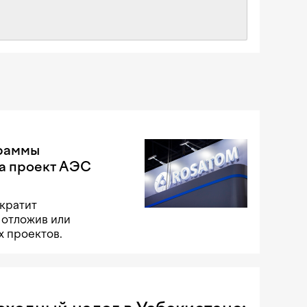
раммы
на проект АЭС
кратит
 отложив или
х проектов.