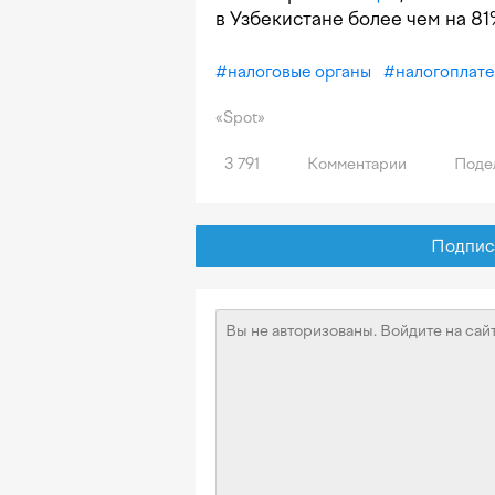
в Узбекистане более чем на 81
#
налоговые органы
#
налогоплат
«Spot»
3 791
Комментарии
Поде
Подписат