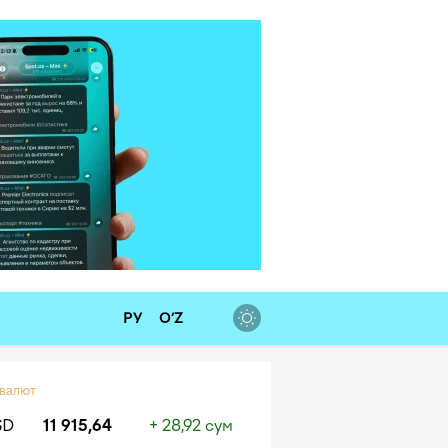
РУ
O‘Z
 валют
SD
11 915,64
+ 28,92 сум