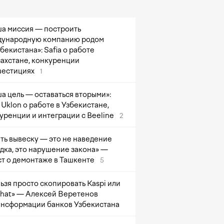
а миссия — построить
ународную компанию родом
збекистана»: Safia о работе
захстане, конкуренции
вестициях
1
а цель — оставаться вторыми»:
Uklon о работе в Узбекистане,
уренции и интеграции с Beeline
2
ть вывеску — это не наведение
дка, это нарушение закона» —
т о демонтаже в Ташкенте
5
ьзя просто скопировать Kaspi или
at» — Алексей Веретенов
ансформации банков Узбекистана