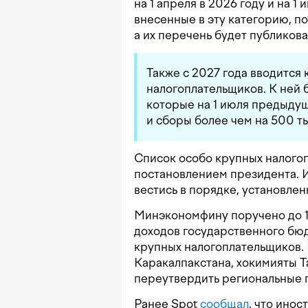
на 1 апреля в 2026 году и на 
внесенные в эту категорию, п
а их перечень будет публикова
Также с 2027 года вводится
налогоплательщиков. К ней 
которые на 1 июля предыдущ
и сборы более чем на 500 ты
Список особо крупных налого
постановлением президента. 
вестись в порядке, установле
Минэкономфину поручено до 1
доходов государственного бюд
крупных налогоплательщиков. 
Каракалпакстана, хокимияты Т
переутвердить региональные 
Ранее Spot
сообщал
, что ино