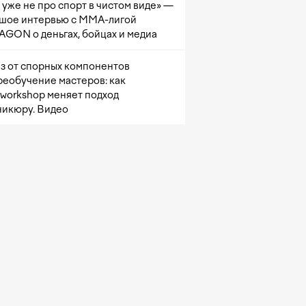
 уже не про спорт в чистом виде» —
шое интервью с ММА-лигой
GON о деньгах, бойцах и медиа
з от спорных компонентов
реобучение мастеров: как
sworkshop меняет подход
никюру. Видео