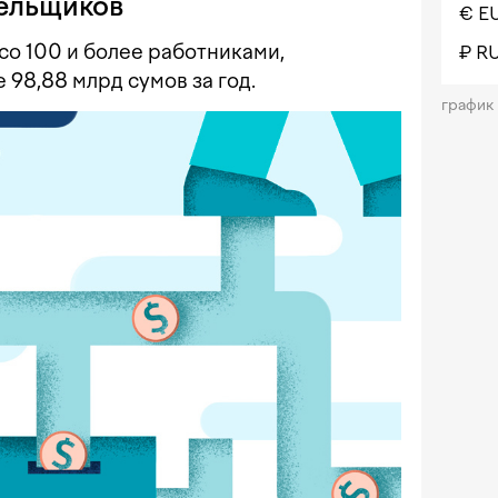
ельщиков
€ E
со 100 и более работниками,
₽ R
98,88 млрд сумов за год.
график