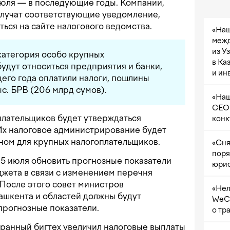
1 июля — в последующие годы. Компании,
олучат соответствующие уведомление,
ться на сайте налогового ведомства.
«Наш
межд
из У
 категория особо крупных
в Ка
будут относиться предприятия и банки,
и ин
его года оплатили налоги, пошлины
с. БРВ (206 млрд сумов).
«Наш
CEO 
плательщиков будет утверждаться
конк
Их налоговое администрирование будет
нном для крупных налогоплательщиков.
«Сня
поря
5 июля обновить прогнозные показатели
юрис
жета в связи с изменением перечня
После этого совет министров
«Нел
ашкента и областей должны будут
WeCh
прогнозные показатели.
о тр
странный бигтех увеличил налоговые выплаты